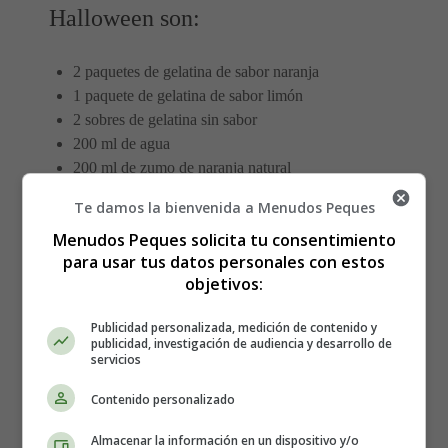
Halloween son:
2 paquetes de gelatina de sabor naranja
1 paquete de gelatina de sabor limón
2 sobres de gelatina sin sabor
200 ml de agua
200 ml de zumo de naranja natural
Moldes para golosinas en forma de calabaza,
Te damos la bienvenida a Menudos Peques
fantasma o cualquier figura de Halloween
Menudos Peques solicita tu consentimiento
Azúcar glass para decorar (opcional)
para usar tus datos personales con estos
objetivos:
Error: Your account does not currently meet the
eligibility requirements to access the Product
Publicidad personalizada, medición de contenido y
Advertising API.
publicidad, investigación de audiencia y desarrollo de
servicios
Contenido personalizado
Elaboración de las golosinas de
gelatina Halloween:
Almacenar la información en un dispositivo y/o