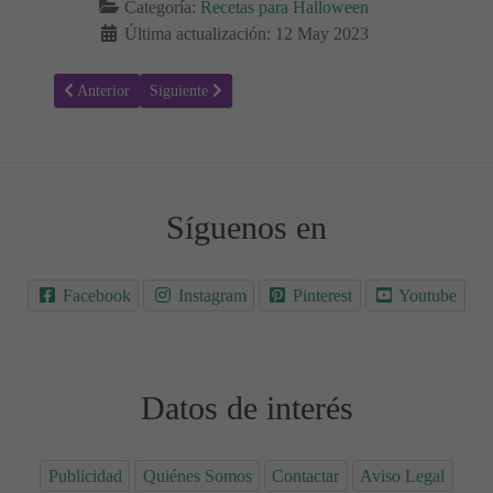
Categoría:
Recetas para Halloween
Última actualización: 12 May 2023
Artículo anterior: Brochetas fantasmales: Recetas para Halloween Ori
Artículo siguiente: Receta de Tarta Halloween con for
Anterior
Siguiente
Síguenos en
Facebook
Instagram
Pinterest
Youtube
Datos de interés
Publicidad
Quiénes Somos
Contactar
Aviso Legal