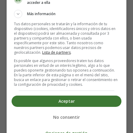
acceder a ella
Más información
Una vez que tenemos todo lo necesario, seguimos los
siguientes pasos:
Tus datos personales se tratarán y la información de tu
dispositivo (cookies, identificadores únicos y otros datos en
el dispositivo) podrá ser almacenada y consultada por 3
Preparar la gelatina de naranja siguiendo las
partners y compartida con ellos, o bien usada
instrucciones del paquete, pero en lugar de añadir
específicamente por este sitio. Tanto nosotros como
nuestros partners podemos usar datos precisos de
500 ml de agua, utilizamos 200 ml de agua y 200 ml
geolocalización.
Lista de partners
.
de zumo de naranja natural. Mezclamos bien hasta
Es posible que algunos proveedores traten tus datos
que la gelatina se disuelva por completo.
personales en virtud de un interés legítimo, algo a lo que
puedes oponerte gestionando tus opciones a continuación.
Repetimos el proceso con la gelatina de limón, pero
En la parte inferior de esta página o en el menú del sitio,
en lugar de utilizar agua, empleamos 400 ml de zumo
busca un enlace para gestionar o retirar el consentimiento en
la configuración de privacidad y cookies.
de naranja. De nuevo, removemos bien hasta que la
gelatina se disuelva.
En un bol, ponemos los 2 sobres de gelatina sin sabor
Aceptar
y añadimos 100 ml de agua caliente. Mezclamos
hasta que los sobres se disuelvan por completo.
No consentir
Añadimos la mezcla de gelatina de naranja a la
mezcla de gelatina sin sabor y removemos bien.