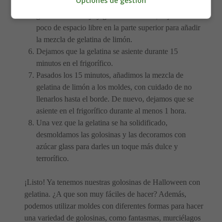
Opciones de gestión
Llenamos los moldes para golosinas con la mezcla de
gelatina de naranja y gelatina sin sabor, dejando un
poco de espacio libre en la parte superior para añadir
la mezcla de gelatina de limón.
Dejamos que la gelatina se asiente durante 15
minutos en el frigorífico.
Pasados los 15 minutos, añadimos la mezcla de
gelatina de limón a los moldes, con cuidado de no
llenarlos hasta el borde. De nuevo, dejamos que se
asiente en el frigorífico durante al menos 1 hora.
Una vez que la gelatina se ha solidificado,
desmoldamos las golosinas y las decoramos con
azúcar glass para darles un toque más dulce y
terrorífico.
¡Listo! Ya tenemos nuestras golosinas de Halloween con
gelatina. ¿A que son muy fáciles de hacer? Además,
podemos utilizar moldes con diferentes formas para hacer
una variedad de golosinas, como fantasmas, murciélagos