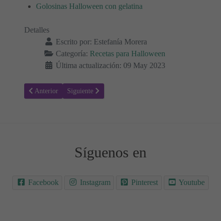
Golosinas Halloween con gelatina
Detalles
Escrito por:
Estefanía Morera
Categoría:
Recetas para Halloween
Última actualización: 09 May 2023
Artículo anterior: Gato espeluznante: Una receta saludable y origina
Artículo siguiente: Cócteles, pócimas y brebajes - Rec
Anterior
Siguiente
Síguenos en
Facebook
Instagram
Pinterest
Youtube