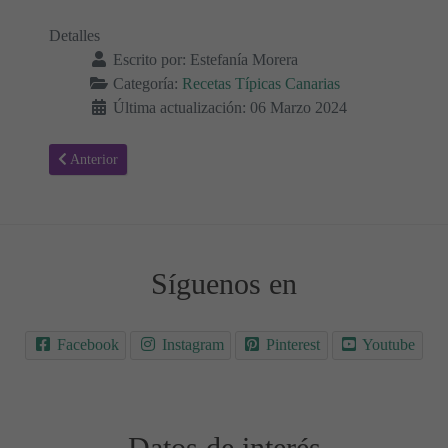
Detalles
Escrito por:
Estefanía Morera
Categoría:
Recetas Típicas Canarias
Última actualización: 06 Marzo 2024
Artículo anterior: Rancho Canario; Receta Paso a Paso 🤤
Anterior
Síguenos en
Facebook
Instagram
Pinterest
Youtube
Datos de interés