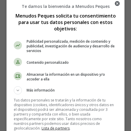
culinaria de las Islas Canarias. Se trata de un guiso
Te damos la bienvenida a Menudos Peques
robusto y reconfortante que combina una variedad de
Menudos Peques solicita tu consentimiento
ingredientes frescos y saludables, creando una explosión
para usar tus datos personales con estos
de sabores en cada bocado. Este plato es perfecto para
objetivos:
cualquier ocasión, ya sea un almuerzo familiar o una
reunión con amigos. Además, su versatilidad te permite
Publicidad personalizada, medición de contenido y
adaptarlo según tus preferencias y los ingredientes
publicidad, investigación de audiencia y desarrollo de
servicios
disponibles en tu despensa. 👨‍🍳
Contenido personalizado
Ingredientes para el Puchero Canario
Almacenar la información en un dispositivo y/o
acceder a ella
Medio kilo de carne deshuesada
Más información
Un cuarto kilo de pollo
150 gramos de garbanzos
Tus datos personales se tratarán y la información de tu
dispositivo (cookies, identificadores únicos y otros datos en
Un cuarto kilo de col
el dispositivo) podrá ser almacenada y consultada por 3
Un cuarto kilo de calabaza
partners y compartida con ellos, o bien usada
específicamente por este sitio. Tanto nosotros como
Un cuarto kilo de batatas
nuestros partners podemos usar datos precisos de
Un cuarto kilo de papas
geolocalización.
Lista de partners
.