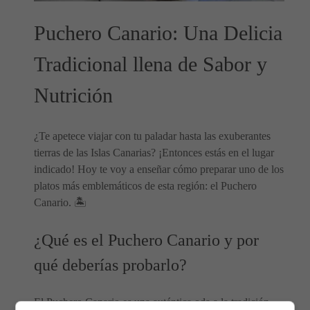
Puchero Canario: Una Delicia
Tradicional llena de Sabor y
Nutrición
¿Te apetece viajar con tu paladar hasta las exuberantes
tierras de las Islas Canarias? ¡Entonces estás en el lugar
indicado! Hoy te voy a enseñar cómo preparar uno de los
platos más emblemáticos de esta región: el Puchero
Canario. 🏝️
¿Qué es el Puchero Canario y por
qué deberías probarlo?
El Puchero Canario es una auténtica oda a la tradición