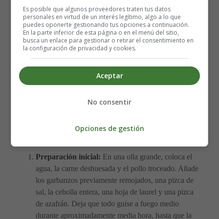
Un calabacín mediano
Es posible que algunos proveedores traten tus datos
Una zanahoria grande
personales en virtud de un interés legítimo, algo a lo que
puedes oponerte gestionando tus opciones a continuación.
Una cebolla
En la parte inferior de esta página o en el menú del sitio,
Una piña
busca un enlace para gestionar o retirar el consentimiento en
la configuración de privacidad y cookies.
Sal
Aceite
Azafrán, laurel y hierbahuerto
Aceptar
Agua
No consentir
Instrucciones paso a paso para
Opciones de gestión
preparar el Puchero Canario
Preparación inicial:
En una olla grande, coloca el
agua, la carne deshuesada y el pollo troceado. Añade
los garbanzos previamente remojados, una pizca de
sal, la cebolla entera, una hoja de laurel y una pizca
de azafrán. Deja que todo guise a fuego medio
durante aproximadamente media hora, hasta que la