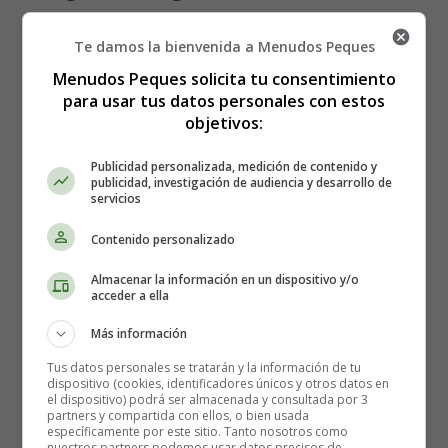
2 huevos 🥚
Te damos la bienvenida a Menudos Peques
200 gramos de espinacas frescas 🥬
Menudos Peques solicita tu consentimiento
10 gramos de mantequilla 🧈
para usar tus datos personales con estos
150 gramos de queso cheddar, en rodajas 🧀
objetivos:
Sal y pimienta al gusto 🧂🌶️
Una pizca de nuez moscada 🌰
Publicidad personalizada, medición de contenido y
publicidad, investigación de audiencia y desarrollo de
Pan crujiente (opcional) 🍞
servicios
¡Vamos a comenzar!
Contenido personalizado
Almacenar la información en un dispositivo y/o
Paso 1: Precalienta el horno a 220°C. Esto asegurará que
acceder a ella
tus huevos gratinados se cocinen de manera uniforme y
Más información
adquieran un delicioso dorado en la parte superior. 🔥
Tus datos personales se tratarán y la información de tu
dispositivo (cookies, identificadores únicos y otros datos en
Paso 2: En una sartén, derrite la mantequilla a fuego
el dispositivo) podrá ser almacenada y consultada por 3
medio. Una vez derretida, agrega las espinacas frescas y
partners y compartida con ellos, o bien usada
específicamente por este sitio. Tanto nosotros como
saltéalas hasta que se marchiten. Las espinacas agregarán
nuestros partners podemos usar datos precisos de