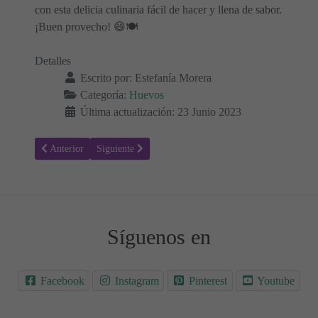
con esta delicia culinaria fácil de hacer y llena de sabor.
¡Buen provecho! 😄🍽️
Detalles
Escrito por:
Estefanía Morera
Categoría:
Huevos
Última actualización: 23 Junio 2023
Artículo anterior: Huevos revueltos con salchichas y bacon: Recetas 
Artículo siguiente: Pimientos rellenos de tortilla: Recet
Anterior
Siguiente
Síguenos en
Facebook
Instagram
Pinterest
Youtube