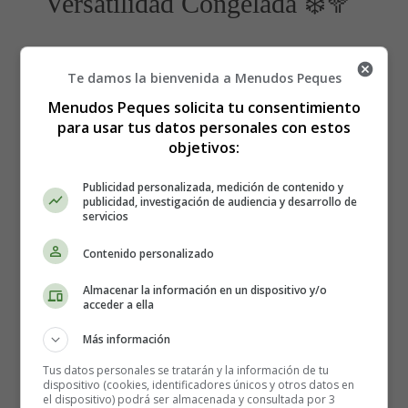
Versatilidad Congelada ❄️🥦
La tercera gama de alimentos se refiere a aquellos
Te damos la bienvenida a Menudos Peques
productos que han sido congelados sin haber sido
cocinados previamente
. Estos alimentos ofrecen una
Menudos Peques solicita tu consentimiento
excelente opción para conservar ingredientes frescos por
para usar tus datos personales con estos
más tiempo sin comprometer su calidad. Algunos
objetivos:
ejemplos comunes de alimentos de tercera gama incluyen
Publicidad personalizada, medición de contenido y
verduras congeladas, frutas congeladas y carnes
publicidad, investigación de audiencia y desarrollo de
crudas congeladas
.
servicios
Contenido personalizado
La congelación es una técnica de conservación efectiva
que permite retener los nutrientes y la frescura de los
Almacenar la información en un dispositivo y/o
alimentos. Además, los alimentos de tercera gama te
acceder a ella
brindan la flexibilidad de usarlos en cualquier momento,
Más información
ya que
se pueden almacenar durante períodos más
largos sin que se deterioren
. Asegúrate de
seguir las
Tus datos personales se tratarán y la información de tu
dispositivo (cookies, identificadores únicos y otros datos en
instrucciones de almacenamiento adecuadas para
el dispositivo) podrá ser almacenada y consultada por 3
mantener la calidad y la seguridad de los alimentos