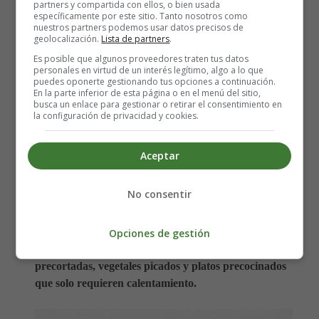
partners y compartida con ellos, o bien usada
específicamente por este sitio. Tanto nosotros como
congelados
.
nuestros partners podemos usar datos precisos de
geolocalización.
Lista de partners
.
🌟 Alimentos de Cuarta
Es posible que algunos proveedores traten tus datos
personales en virtud de un interés legítimo, algo a lo que
puedes oponerte gestionando tus opciones a continuación.
Gama: Comodidad y
En la parte inferior de esta página o en el menú del sitio,
busca un enlace para gestionar o retirar el consentimiento en
la configuración de privacidad y cookies.
Preparación Rápida 🥗🥡🍝
Aceptar
Los alimentos de cuarta gama son productos que han
sido limpiados, lavados, troceados y envasados, listos
No consentir
para su consumo casi inmediato
. Estos alimentos están
diseñados para brindarte comodidad y facilitar la
preparación de tus comidas diarias. Ejemplos populares
Opciones de gestión
de alimentos de cuarta gama incluyen
ensaladas
precortadas, vegetales picados y platos precocinados
que solo requieren calentamiento.