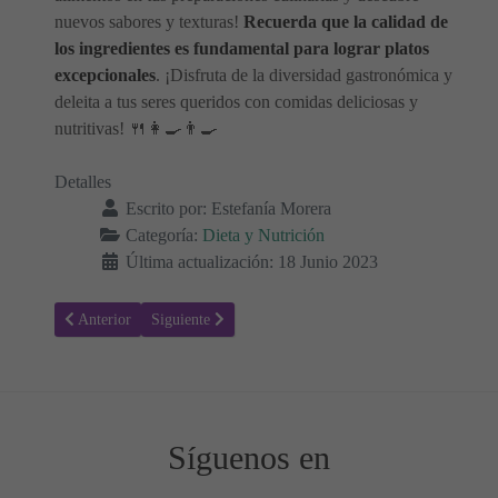
nuevos sabores y texturas!
Recuerda que la calidad de
los ingredientes es fundamental para lograr platos
excepcionales
. ¡Disfruta de la diversidad gastronómica y
deleita a tus seres queridos con comidas deliciosas y
nutritivas! 🍴👩‍🍳👨‍🍳
Detalles
Escrito por:
Estefanía Morera
Categoría:
Dieta y Nutrición
Última actualización: 18 Junio 2023
Artículo anterior: Microminerales: Los Minerales Tras la Salud y el 
Artículo siguiente: La carne en nuestra dieta 🍖🥩
Anterior
Siguiente
Síguenos en