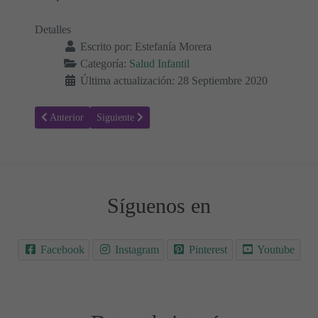
Detalles
Escrito por:
Estefanía Morera
Categoría:
Salud Infantil
Última actualización: 28 Septiembre 2020
Artículo anterior: ¿Cómo se detectan los problemas de audición en lo
Artículo siguiente: Lo que necesitas saber sobre Raqui
Anterior
Siguiente
Síguenos en
Facebook
Instagram
Pinterest
Youtube