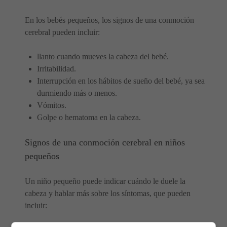
En los bebés pequeños, los signos de una conmoción
cerebral pueden incluir:
llanto cuando mueves la cabeza del bebé.
Irritabilidad.
Interrupción en los hábitos de sueño del bebé, ya sea
durmiendo más o menos.
Vómitos.
Golpe o hematoma en la cabeza.
Signos de una conmoción cerebral en niños
pequeños
Un niño pequeño puede indicar cuándo le duele la
cabeza y hablar más sobre los síntomas, que pueden
incluir: