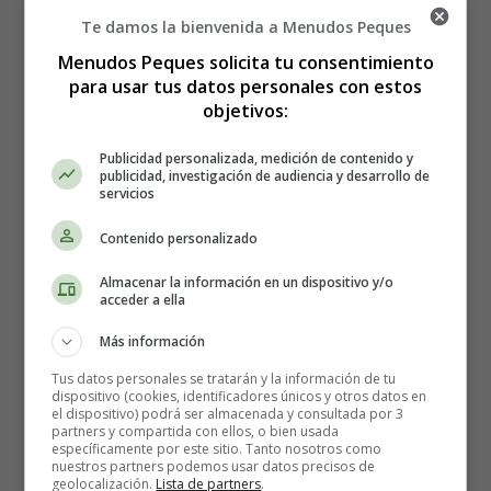
Dolor de cabeza.
Te damos la bienvenida a Menudos Peques
Náuseas o vómitos.
Cambios de comportamiento.
Menudos Peques solicita tu consentimiento
para usar tus datos personales con estos
Cambios en el sueño: dormir más o menos.
objetivos:
Llanto excesivo.
Pérdida de interés en jugar o hacer sus actividades
Publicidad personalizada, medición de contenido y
favoritas.
publicidad, investigación de audiencia y desarrollo de
servicios
Signos de una conmoción cerebral en niños
Contenido personalizado
mayores (2 años en adelante)
Almacenar la información en un dispositivo y/o
acceder a ella
Los niños mayores de 2 años pueden mostrar más
cambios de comportamiento, como:
Más información
Tus datos personales se tratarán y la información de tu
Mareos o problemas de equilibrio.
dispositivo (cookies, identificadores únicos y otros datos en
Visión doble o borrosa.
el dispositivo) podrá ser almacenada y consultada por 3
partners y compartida con ellos, o bien usada
Sensibilidad a la luz.
específicamente por este sitio. Tanto nosotros como
Sensibilidad al ruido.
nuestros partners podemos usar datos precisos de
geolocalización.
Lista de partners
.
Parecer como si estuvieran soñando despiertos.