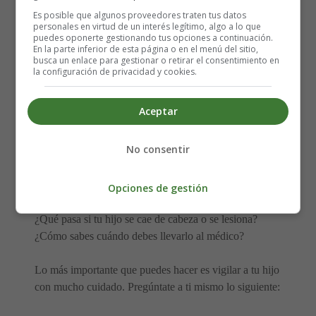
Dificultad para concentrarse.
Es posible que algunos proveedores traten tus datos
personales en virtud de un interés legítimo, algo a lo que
Problemas para recordar.
puedes oponerte gestionando tus opciones a continuación.
Confusión u olvidos sobre eventos recientes.
En la parte inferior de esta página o en el menú del sitio,
busca un enlace para gestionar o retirar el consentimiento en
Lentitud para responder preguntas.
la configuración de privacidad y cookies.
Cambios de humor: irritable, triste, emocional,
nervioso.
Aceptar
Somnolencia.
Cambio en los patrones de sueño.
No consentir
Dificultad para dormir.
Cuando consultar con el médico
Opciones de gestión
¿Qué pasa si tu hijo se cae de cabeza o se lesiona?
¿Cómo sabes cuándo debes llevarlo al médico?
Lo más importante que puedes hacer es vigilar a tu hijo
con mucho cuidado. Pregúntate a ti mismo lo siguiente: