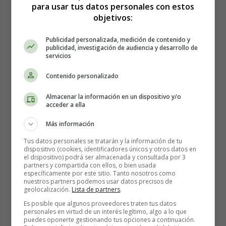
rivalidad entre hermanos existente, pero es probable que
para usar tus datos personales con estos
no hayas causado directamente que tus hijos compitan
objetivos:
entre sí. Además, no importa lo que hagas, no puedes
detenerlo por completo.
Publicidad personalizada, medición de contenido y
publicidad, investigación de audiencia y desarrollo de
servicios
Dicho esto, hay comportamientos parentales que pueden
exacerbar la rivalidad entre hermanos. Si haces algo de lo
Contenido personalizado
siguiente (incluso sin saberlo), podrías estar empeorando
Almacenar la información en un dispositivo y/o
la situación:
acceder a ella
Constantemente alabas a un niño y críticas a otro.
Más información
Enfrentas a tus hijos en competencia.
Tus datos personales se tratarán y la información de tu
Asignar roles familiares específicos (Ana es un genio
dispositivo (cookies, identificadores únicos y otros datos en
el dispositivo) podrá ser almacenada y consultada por 3
de las matemáticas y David es el artista)
partners y compartida con ellos, o bien usada
Prestas más atención a las necesidades e intereses de
específicamente por este sitio. Tanto nosotros como
nuestros partners podemos usar datos precisos de
un niño que del otro.
geolocalización.
Lista de partners
.
Es posible que algunos proveedores traten tus datos
Ejemplos de rivalidad entre hermanos
personales en virtud de un interés legítimo, algo a lo que
puedes oponerte gestionando tus opciones a continuación.