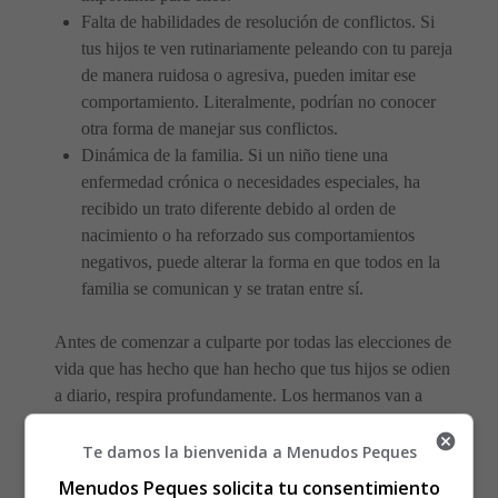
Falta de habilidades de resolución de conflictos. Si
tus hijos te ven rutinariamente peleando con tu pareja
de manera ruidosa o agresiva, pueden imitar ese
comportamiento. Literalmente, podrían no conocer
otra forma de manejar sus conflictos.
Dinámica de la familia. Si un niño tiene una
enfermedad crónica o necesidades especiales, ha
recibido un trato diferente debido al orden de
nacimiento o ha reforzado sus comportamientos
negativos, puede alterar la forma en que todos en la
familia se comunican y se tratan entre sí.
Antes de comenzar a culparte por todas las elecciones de
vida que has hecho que han hecho que tus hijos se odien
a diario, respira profundamente. Los hermanos van a
pelear, con o sin tu interferencia.
Te damos la bienvenida a Menudos Peques
Tus elecciones pueden contribuir o incluso empeorar una
Menudos Peques solicita tu consentimiento