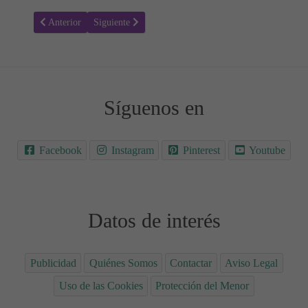
Artículo anterior: ¿Qué hacer cuando el niño no sabe o no quiere jug
Artículo siguiente: 10 consejos para que tus hijos duer
Anterior
Siguiente
Síguenos en
Facebook
Instagram
Pinterest
Youtube
Datos de interés
Publicidad
Quiénes Somos
Contactar
Aviso Legal
Uso de las Cookies
Protección del Menor