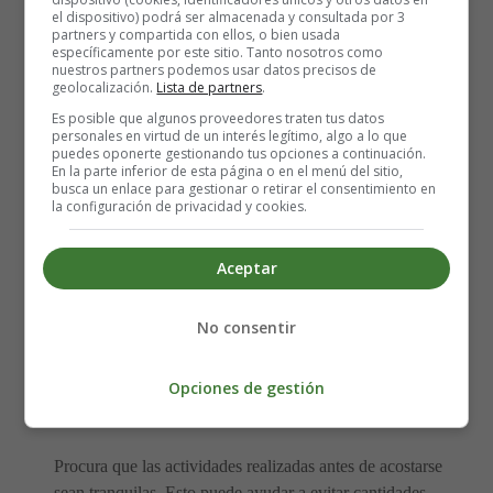
el dispositivo) podrá ser almacenada y consultada por 3
partners y compartida con ellos, o bien usada
Procura que el dormitorio sea una zona libre de pantallas
específicamente por este sitio. Tanto nosotros como
o al menos asegúrate de que todas las pantallas estén
nuestros partners podemos usar datos precisos de
geolocalización.
Lista de partners
.
oscuras al acostarse. Y mantén tu teléfono en silencio
Es posible que algunos proveedores traten tus datos
cuando estés en la habitación de tu hijo, o no lo lleves.
personales en virtud de un interés legítimo, algo a lo que
puedes oponerte gestionando tus opciones a continuación.
En la parte inferior de esta página o en el menú del sitio,
En lugar de pasar tiempo frente a la pantalla se
busca un enlace para gestionar o retirar el consentimiento en
recomienda leerle al niño por la noche para permitir que
la configuración de privacidad y cookies.
su cerebro descanse.
Aceptar
Reduce el estrés antes de ir a dormir
No consentir
Otra hormona que juega un papel en el sueño es el
cortisol, también conocida como la "hormona del estrés".
Cuando los niveles de cortisol son altos, a tu hijo le será
Opciones de gestión
mucho más difícil dormirse.
Procura que las actividades realizadas antes de acostarse
sean tranquilas. Esto puede ayudar a evitar cantidades