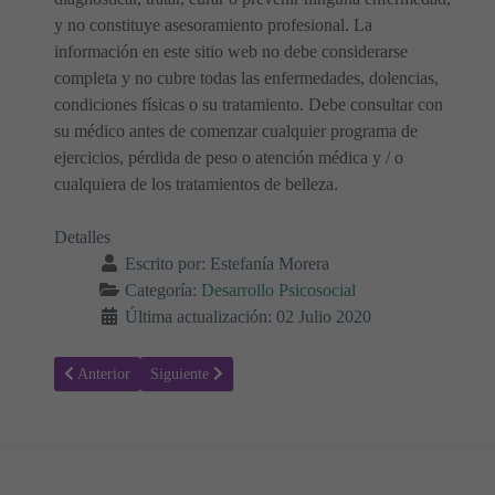
y no constituye asesoramiento profesional. La
información en este sitio web no debe considerarse
completa y no cubre todas las enfermedades, dolencias,
condiciones físicas o su tratamiento. Debe consultar con
su médico antes de comenzar cualquier programa de
ejercicios, pérdida de peso o atención médica y / o
cualquiera de los tratamientos de belleza.
Detalles
Escrito por:
Estefanía Morera
Categoría:
Desarrollo Psicosocial
Última actualización: 02 Julio 2020
Artículo anterior: Rivalidad entre hermanos. Causas y soluciones
Artículo siguiente: Trastornos del sueño en niños: sínt
Anterior
Siguiente