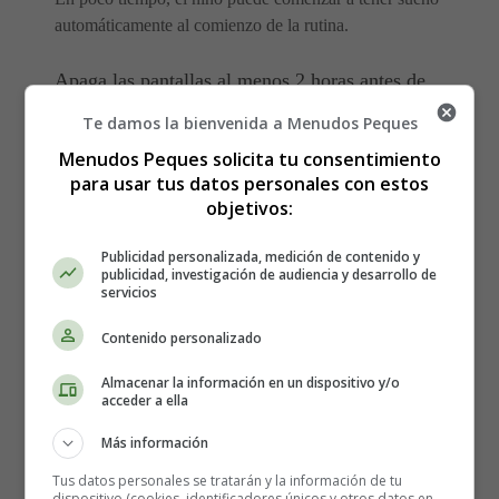
automáticamente al comienzo de la rutina.
Apaga las pantallas al menos 2 horas antes de
acostarse
Te damos la bienvenida a Menudos Peques
Menudos Peques solicita tu consentimiento
La melatonina es una pieza importante de los ciclos de
para usar tus datos personales con estos
sueño-vigilia. Cuando los niveles de melatonina están en
objetivos:
su punto más alto, la mayoría de las personas tienen
sueño y están listas para acostarse.
Publicidad personalizada, medición de contenido y
publicidad, investigación de audiencia y desarrollo de
servicios
La luz azul de una pantalla de televisión, teléfono o
monitor de PC puede interferir con la producción de la
Contenido personalizado
hormona melatonina.
Almacenar la información en un dispositivo y/o
acceder a ella
Ver televisión, jugar videojuegos o desplazarse por
páginas web en un teléfono o pc justo antes de acostarse
Más información
mantendrá al niño despierto de 30 a 60 minutos
Tus datos personales se tratarán y la información de tu
adicionales.
dispositivo (cookies, identificadores únicos y otros datos en