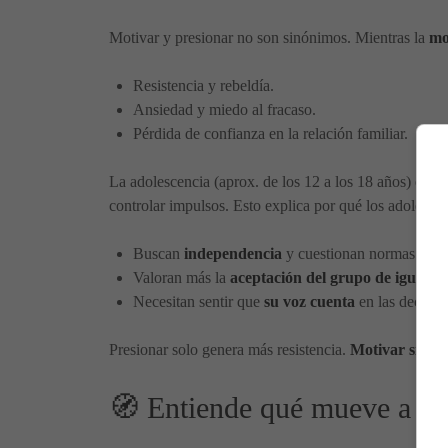
Motivar y presionar no son sinónimos. Mientras la
mo
Resistencia y rebeldía.
Ansiedad y miedo al fracaso.
Pérdida de confianza en la relación familiar.
La adolescencia (aprox. de los 12 a los 18 años) es 
controlar impulsos. Esto explica por qué los adolescen
Buscan
independencia
y cuestionan normas.
Valoran más la
aceptación del grupo de iguales
.
Necesitan sentir que
su voz cuenta
en las decisio
Presionar solo genera más resistencia.
Motivar sin i
🧭 Entiende qué mueve a tu 