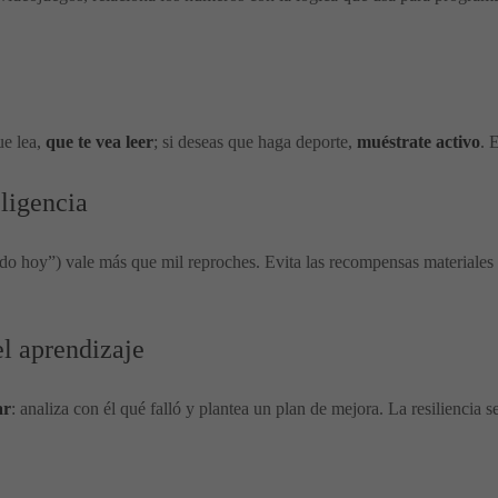
ue lea,
que te vea leer
; si deseas que haga deporte,
muéstrate activo
. 
eligencia
do hoy”) vale más que mil reproches. Evita las recompensas materiales
el aprendizaje
ar
: analiza con él qué falló y plantea un plan de mejora. La resiliencia s