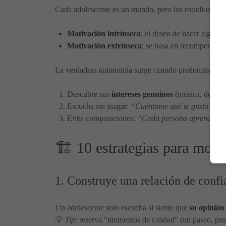
Cada adolescente es un mundo, pero los estudios en p
Motivación intrínseca
: el deseo de hacer algo por
Motivación extrínseca
: se basa en recompensas o
La verdadera autonomía surge cuando predomina la
m
Descubre sus
intereses genuinos
(música, deporte
Escucha sin juzgar:
“Cuéntame qué te gusta de e
Evita comparaciones:
“Cada persona aprende a su
🏗️ 10 estrategias para moti
1. Construye una relación de conf
Un adolescente solo escucha si siente que
su opinión
💡
Tip
: reserva “momentos de calidad” (un paseo, prep