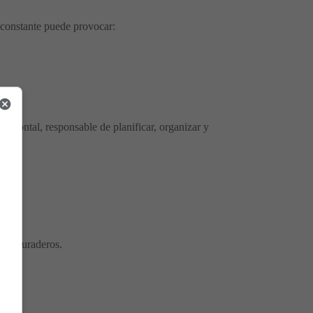
 constante puede provocar:
prefrontal, responsable de planificar, organizar y
tos duraderos.