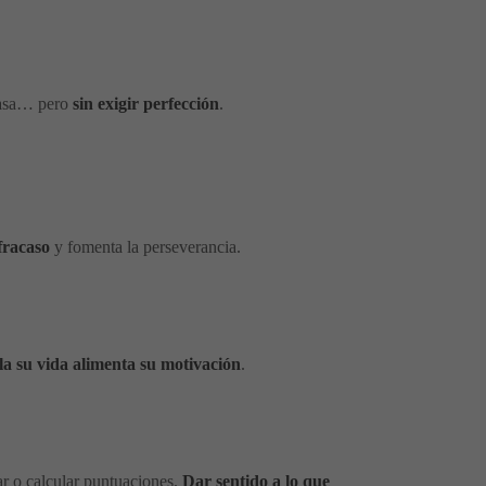
 casa… pero
sin exigir perfección
.
fracaso
y fomenta la perseverancia.
la su vida alimenta su motivación
.
ar o calcular puntuaciones.
Dar sentido a lo que