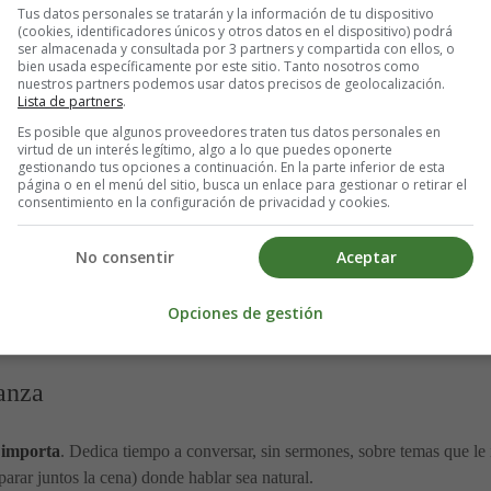
Tus datos personales se tratarán y la información de tu dispositivo
sicología motivacional destacan dos grandes motores:
(cookies, identificadores únicos y otros datos en el dispositivo) podrá
ser almacenada y consultada por 3 partners y compartida con ellos, o
bien usada específicamente por este sitio. Tanto nosotros como
que le gusta, le interesa o le hace sentir bien.
nuestros partners podemos usar datos precisos de geolocalización.
 consecuencias externas (notas, premios, castigos).
Lista de partners
.
Es posible que algunos proveedores traten tus datos personales en
virtud de un interés legítimo, algo a lo que puedes oponerte
otivación intrínseca
. Para fomentarla:
gestionando tus opciones a continuación. En la parte inferior de esta
página o en el menú del sitio, busca un enlace para gestionar o retirar el
consentimiento en la configuración de privacidad y cookies.
, arte, tecnología…).
sto”
.
No consentir
Aceptar
 ritmo, no eres tu primo Juan”
.
var sin presionar
Opciones de gestión
ianza
 importa
. Dedica tiempo a conversar, sin sermones, sobre temas que le i
arar juntos la cena) donde hablar sea natural.