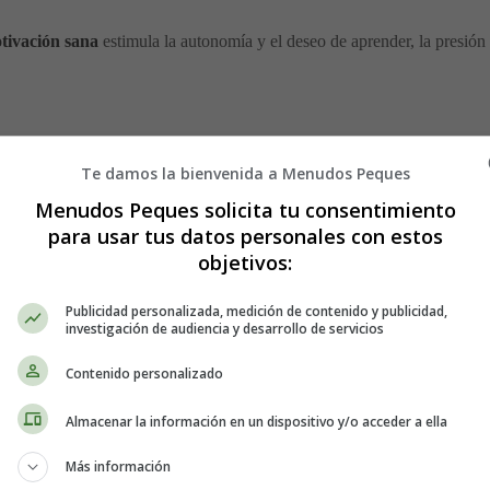
tivación sana
estimula la autonomía y el deseo de aprender, la presión
Te damos la bienvenida a Menudos Peques
una etapa donde
el cerebro sigue madurando
, especialmente la corteza 
Menudos Peques solicita tu consentimiento
tes:
para usar tus datos personales con estos
objetivos:
Publicidad personalizada, medición de contenido y publicidad,
investigación de audiencia y desarrollo de servicios
nes que afectan a su vida.
Contenido personalizado
mponer
es la clave para que aprendan a automotivarse y desarrollen hábi
Almacenar la información en un dispositivo y/o acceder a ella
hijo adolescente
Más información