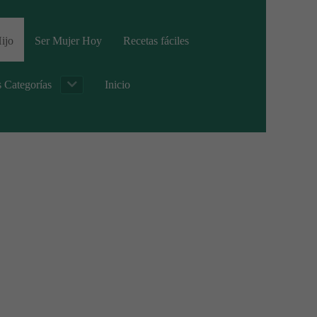
ijo
Ser Mujer Hoy
Recetas fáciles
s Categorías
Inicio