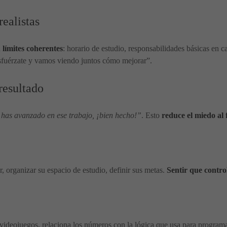
realistas
n
límites coherentes
: horario de estudio, responsabilidades básicas en
Esfuérzate y vamos viendo juntos cómo mejorar”.
 resultado
has avanzado en ese trabajo, ¡bien hecho!”
. Esto
reduce el miedo al 
r, organizar su espacio de estudio, definir sus metas.
Sentir que contro
s videojuegos, relaciona los números con la lógica que usa para program