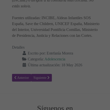
(INCIBE) o dirígete a la comisaría más cercana. No
estás solo/a.
Fuentes utilizadas: INCIBE, Aldeas Infantiles SOS
España, Save the Children, UNICEF España, Ministerio
del Interior, Universidad Pontificia Comillas, Ministerio
de Presidencia, Justicia y Relaciones con las Cortes.
Detalles
Escrito por:
Estefanía Morera
Categoría:
Adolescencia
Última actualización: 18 May 2026
Artículo anterior: Dopamina Digital: Por Qué el Cerebro Adolescent
Artículo siguiente: Películas para Adolescentes que A
Anterior
Siguiente
Síguenos en