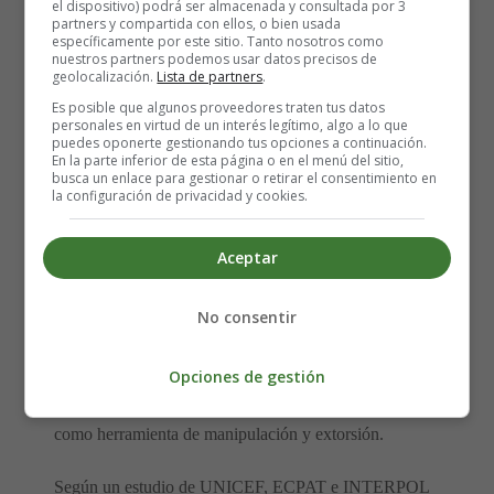
el dispositivo) podrá ser almacenada y consultada por 3
plataforma.
partners y compartida con ellos, o bien usada
específicamente por este sitio. Tanto nosotros como
nuestros partners podemos usar datos precisos de
🤖 La nueva amenaza:
geolocalización.
Lista de partners
.
Es posible que algunos proveedores traten tus datos
personales en virtud de un interés legítimo, algo a lo que
Grooming con inteligencia
puedes oponerte gestionando tus opciones a continuación.
En la parte inferior de esta página o en el menú del sitio,
artificial
busca un enlace para gestionar o retirar el consentimiento en
la configuración de privacidad y cookies.
En 2026, el grooming ha dado un salto cualitativo con el
Aceptar
uso de la inteligencia artificial. Los agresores ahora
pueden crear
perfiles falsos mucho más sofisticados y
No consentir
convincentes
que hace unos años, lo que hace que los
menores tengan más dificultades para identificarlos.
Opciones de gestión
Además, el uso de
deepfakes
(imágenes o vídeos falsos
generados con IA) está creciendo de forma alarmante
como herramienta de manipulación y extorsión.
Según un estudio de UNICEF, ECPAT e INTERPOL