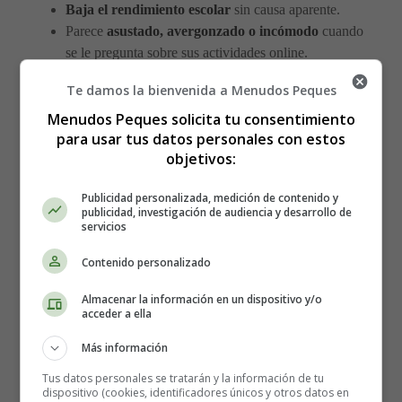
Baja el rendimiento escolar
sin causa aparente.
Parece
asustado, avergonzado o incómodo
cuando
se le pregunta sobre sus actividades online.
Te damos la bienvenida a Menudos Peques
Señales relacionadas con las
Menudos Peques solicita tu consentimiento
conversaciones online
para usar tus datos personales con estos
objetivos:
Menciona
amistades nuevas con personas que tú
Publicidad personalizada, medición de contenido y
no conoces
, especialmente si son mayores.
publicidad, investigación de audiencia y desarrollo de
Se niega a hablar
sobre con quién chatea o habla en
servicios
videojuegos.
Contenido personalizado
Utiliza un
vocabulario se*x*ual inapropiado para
su edad
o hace referencias a temas que no
Almacenar la información en un dispositivo y/o
corresponden a su madurez.
acceder a ella
Ha empezado a
hablar de un "amigo especial"
Más información
online del que no da muchos detalles.
Los contactos en videojuegos intentan
trasladar la
Tus datos personales se tratarán y la información de tu
dispositivo (cookies, identificadores únicos y otros datos en
conversación a canales privados
fuera de la