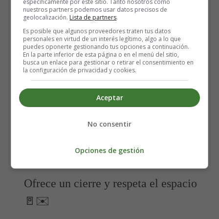
específicamente por este sitio. Tanto nosotros como
expresar tus sentimientos y necesidades. Recuerda que el
nuestros partners podemos usar datos precisos de
objetivo es ser respetuoso y evitar causarle un daño
geolocalización.
Lista de partners
.
innecesario a tu pareja.
Es posible que algunos proveedores traten tus datos
personales en virtud de un interés legítimo, algo a lo que
puedes oponerte gestionando tus opciones a continuación.
Escucha y valida los sentimientos
En la parte inferior de esta página o en el menú del sitio,
busca un enlace para gestionar o retirar el consentimiento en
del otro 🎧❤️
la configuración de privacidad y cookies.
Aceptar
Durante la conversación, es importante que escuches
activamente a tu pareja y le des espacio para que también
pueda expresar sus sentimientos.
Valida sus emociones
No consentir
y demuestra empatía.
Aunque estés terminando la
relación, aún puedes mostrar respeto y consideración
Opciones de gestión
hacia los sentimientos de la otra persona.
Ofrece un cierre y respeta el espacio
🚪✉️