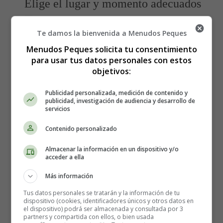
Elige el lugar y momento adecuados
⌛📍
Te damos la bienvenida a Menudos Peques
Menudos Peques solicita tu consentimiento
El lugar y el momento en que decidas
romper la relación
para usar tus datos personales con estos
también son importantes.
Trata de elegir un lugar
objetivos:
tranquilo y privado donde ambos puedan hablar sin
distracciones ni interrupciones.
Además, es esencial
Publicidad personalizada, medición de contenido y
que encuentres un momento en el que ambos tengan
publicidad, investigación de audiencia y desarrollo de
tiempo suficiente para hablar y procesar la situación.
servicios
Contenido personalizado
Evita culpar o señalar con el dedo
Almacenar la información en un dispositivo y/o
👈
acceder a ella
Más información
Cuando estés explicando tus razones para terminar la
relación, evita culpar a tu pareja o señalar con el dedo.
Tus datos personales se tratarán y la información de tu
dispositivo (cookies, identificadores únicos y otros datos en
En lugar de eso, habla desde tu propia perspectiva y
el dispositivo) podrá ser almacenada y consultada por 3
utiliza frases como "Siento que..." o "Necesito..." para
partners y compartida con ellos, o bien usada