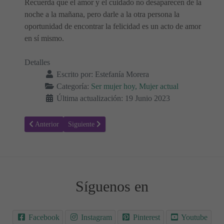
Recuerda que el amor y el cuidado no desaparecen de la
noche a la mañana, pero darle a la otra persona la
oportunidad de encontrar la felicidad es un acto de amor
en sí mismo.
Detalles
Escrito por:
Estefanía Morera
Categoría:
Ser mujer hoy, Mujer actual
Última actualización: 19 Junio 2023
Artículo anterior: Trabajo en Equipo: Diálogo, Comunicación y Senc
Artículo siguiente: Cómo disfrutar al máximo el día d
Anterior
Siguiente
Síguenos en
Facebook
Instagram
Pinterest
Youtube