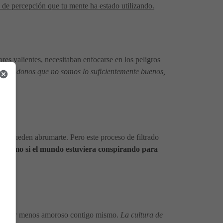
s de percepción que tu mente ha estado utilizando.
res valientes, necesitaban enfocarse en los peligros
 diciéndonos que no somos lo suficientemente buenos,
ue pueden abrumarte. Pero este proceso de filtrado
. Es como si el mundo estuviera conspirando para
apaz y menos amoroso contigo mismo.
La cultura de