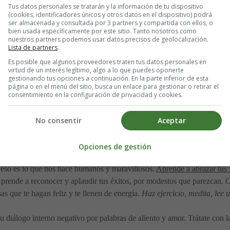
na imagen de perfección inalcanzable
. Pero aquí hay un secreto: ¡
la pe
Tus datos personales se tratarán y la información de tu dispositivo
(cookies, identificadores únicos y otros datos en el dispositivo) podrá
ser almacenada y consultada por 3 partners y compartida con ellos, o
bien usada específicamente por este sitio. Tanto nosotros como
nuestros partners podemos usar datos precisos de geolocalización.
Lista de partners
.
Es posible que algunos proveedores traten tus datos personales en
virtud de un interés legítimo, algo a lo que puedes oponerte
 propio mejor amigo
. ¿Cómo tratarías a un amigo cercano que cometió un
gestionando tus opciones a continuación. En la parte inferior de esta
 ¿por qué no hacer lo mismo contigo mismo?
página o en el menú del sitio, busca un enlace para gestionar o retirar el
consentimiento en la configuración de privacidad y cookies.
No consentir
Aceptar
habilidad que puedes desarrollar! Aquí tienes algunas formas de
comen
Opciones de gestión
y eso es lo que nos hace humanos y maravillosos.
Aprende a abrazar tus i
Aprende a reconocer y aplaudir tus éxitos, por modestos que parezcan. 
as que te hagan feliz y te llenen de energía.
Haz ejercicio, medita, lee 
u diálogo interno negativo por palabras de aliento y amor. Trátate con 