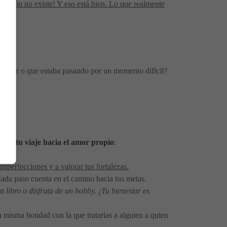
rfección no existe! Y eso está bien. Lo que realmente
 error o que estaba pasando por un momento difícil?
zar tu viaje hacia el amor propio
:
mperfecciones y a valorar tus fortalezas.
Cada paso cuenta en el camino hacia tus metas.
un libro o disfruta de un hobby. ¡Tu bienestar es
la misma bondad con la que tratarías a alguien a quien