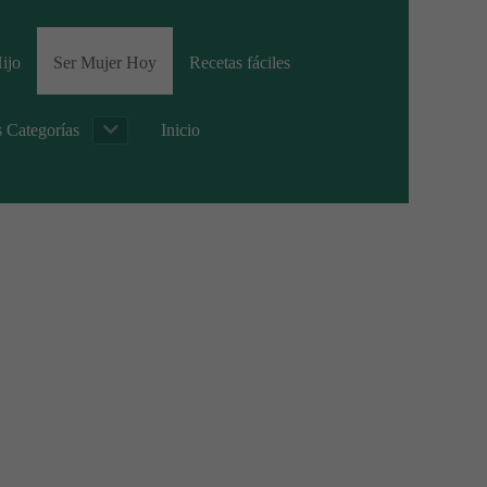
ijo
Ser Mujer Hoy
Recetas fáciles
s Categorías
Inicio