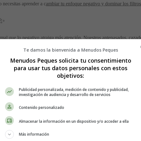
o necesitas aprender a c
ambiar tu enfoque negativo y dominar los filtro
 ✨
rmal que lo negativo atraiga más atención. Nuestros antepasados, cazado
jugar en nuestra contra.
Dejamos que el crítico interno hable más alto,
Te damos la bienvenida a Menudos Peques
Menudos Peques solicita tu consentimiento
para usar tus datos personales con estos
objetivos:
aya que hay mucho por ahí! Es como un torrente interminable de datos q
Publicidad personalizada, medición de contenido y publicidad,
cas.
Si diriges tu atención a lo negativo, eso es lo que notarás más
investigación de audiencia y desarrollo de servicios
Contenido personalizado
Almacenar la información en un dispositivo y/o acceder a ella
Más información
ectivo es que subestimas tu valía
. Te vuelves menos seguro, menos c