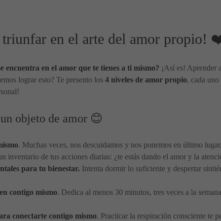
riunfar en el arte del amor propio! 
se encuentra en el amor que te tienes a ti mismo?
¡Así es! Aprender a
demos lograr esto? Te presento los
4 niveles de amor propio
, cada uno
rsonal!
 un objeto de amor 😊
 mismo
. Muchas veces, nos descuidamos y nos ponemos en último lugar, 
n inventario de tus acciones diarias: ¿te estás dando el amor y la atenc
tales para tu bienestar.
Intenta dormir lo suficiente y despertar sint
bien contigo mismo
. Dedica al menos 30 minutos, tres veces a la semana,
ara conectarte contigo mismo
. Practicar la respiración consciente te 