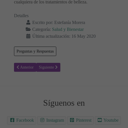
cualquiera de los tratamientos de belleza.
Detalles
Escrito por:
Estefanía Morera
Categoría:
Salud y Bienestar
Última actualización: 16 May 2020
Preguntas y Respuestas
Artículo anterior: Todo lo que necesita saber sobre la Obesidad Mórb
Artículo siguiente: Síntomas comunes de la adicción a 
Anterior
Siguiente
Síguenos en
Facebook
Instagram
Pinterest
Youtube