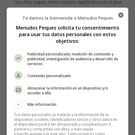
una dieta vegana vieron mejoras significativas en el peso
corporal, la masa grasa y los marcadores de resistencia a
la insulina.
Te damos la bienvenida a Menudos Peques
Menudos Peques solicita tu consentimiento
Las dietas basadas en vegetales también pueden ayudar a
para usar tus datos personales con estos
reducir el riesgo de enfermedades cardíacas y otros
objetivos:
problemas de salud.
Publicidad personalizada, medición de contenido y
publicidad, investigación de audiencia y desarrollo de
Ayuno intermitente
servicios
El ayuno intermitente es una forma de controlar la ingesta
Contenido personalizado
de calorías mediante un ciclo entre períodos de ayuno y
Almacenar la información en un dispositivo y/o
alimentación. El ayuno hace que sus niveles de insulina
acceder a ella
bajen, mientras que los niveles de la hormona del
crecimiento aumentan dramáticamente.
Más información
Tus datos personales se tratarán y la información de tu
Esto te ayuda a perder grasa, mientras mantienes el
dispositivo (cookies, identificadores únicos y otros datos en
el dispositivo) podrá ser almacenada y consultada por 3
músculo. Una revisión sistemática y un metanálisis de
partners y compartida con ellos, o bien usada
2018 sugieren que este tipo de patrón de alimentación
específicamente por este sitio. Tanto nosotros como