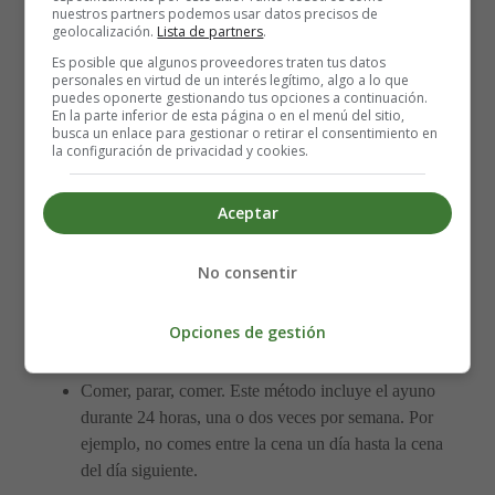
nuestros partners podemos usar datos precisos de
puede dar como resultado una pérdida de peso de 4 a 8%
geolocalización.
Lista de partners
.
en promedio.
Es posible que algunos proveedores traten tus datos
personales en virtud de un interés legítimo, algo a lo que
puedes oponerte gestionando tus opciones a continuación.
Existen varios métodos de ayuno intermitente, que
En la parte inferior de esta página o en el menú del sitio,
incluyen:
busca un enlace para gestionar o retirar el consentimiento en
la configuración de privacidad y cookies.
Ayuno en días alternos (dieta 5: 2). Usted come
normalmente durante cinco días a la semana y
Aceptar
restringe su consumo de calorías a 500 a 600 calorías
durante dos días a la semana.
No consentir
Método 16/8. Con este método, restringe su período
de alimentación a ocho horas. Por ejemplo, solo
Opciones de gestión
puedes comer entre las 12 p.m. y las 8 p.m. Luego
ayuna durante 16 horas en el medio.
Comer, parar, comer. Este método incluye el ayuno
durante 24 horas, una o dos veces por semana. Por
ejemplo, no comes entre la cena un día hasta la cena
del día siguiente.