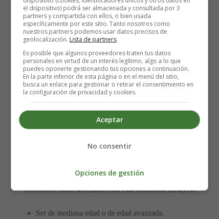
dispositivo (cookies, identificadores únicos y otros datos en
el dispositivo) podrá ser almacenada y consultada por 3
partners y compartida con ellos, o bien usada
específicamente por este sitio. Tanto nosotros como
El trastorno periódico del movimiento de las
nuestros partners podemos usar datos precisos de
extremidades implica sacudidas incontrolables de las
geolocalización.
Lista de partners
.
piernas o, ocasionalmente, de los brazos. También se
Es posible que algunos proveedores traten tus datos
conoce como "mioclono del sueño". Durante el sueño,
personales en virtud de un interés legítimo, algo a lo que
puedes oponerte gestionando tus opciones a continuación.
estos movimientos recurrentes pueden ser lo
En la parte inferior de esta página o en el menú del sitio,
suficientemente graves como para despertar a la persona.
busca un enlace para gestionar o retirar el consentimiento en
la configuración de privacidad y cookies.
En otros casos, la persona duerme, pero solo ligeramente.
Aceptar
El resultado puede ser una mala calidad del sueño y
fatiga durante el día. Las sacudidas pueden aumentar o
disminuir en severidad de una noche a la siguiente, sin
No consentir
razón aparente.
Opciones de gestión
La causa es desconocida, pero los factores que se
reconocen como asociados con esta condición incluyen:
Ser de mediana edad o de edad avanzada.