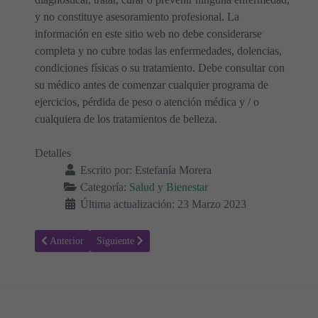
y no constituye asesoramiento profesional. La
información en este sitio web no debe considerarse
completa y no cubre todas las enfermedades, dolencias,
condiciones físicas o su tratamiento. Debe consultar con
su médico antes de comenzar cualquier programa de
ejercicios, pérdida de peso o atención médica y / o
cualquiera de los tratamientos de belleza.
Detalles
Escrito por:
Estefanía Morera
Categoría:
Salud y Bienestar
Última actualización: 23 Marzo 2023
Artículo anterior: Gastroenteritis - Salmonelosis. Lo que necesitas sa
Artículo siguiente: Todo sobre Artritis reactiva o sínd
Anterior
Siguiente