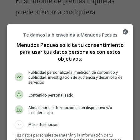
El síndrome de piernas inquietas
puede afectar a cualquiera
El síndrome de piernas inquietas puede afectar a personas
Te damos la bienvenida a Menudos Peques
de cualquier edad, pero ciertos grupos de personas
tienden a ser más susceptibles, que incluyen:
Menudos Peques solicita tu consentimiento
para usar tus datos personales con estos
objetivos:
Personas de mediana edad y ancianos.
Mujeres embarazadas.
Publicidad personalizada, medición de contenido y
Aquellos con un padre que experimentado SPI (lo
publicidad, investigación de audiencia y desarrollo de
que sugiere un vínculo genético).
servicios
Quienes tienen otro trastorno del sueño llamado
Contenido personalizado
trastorno periódico del movimiento de las
extremidades.
Almacenar la información en un dispositivo y/o
Personas que toman medicamentos antidepresivos.
acceder a ella
Más información
Trastorno periódico del movimiento
Tus datos personales se tratarán y la información de tu
de las extremidades