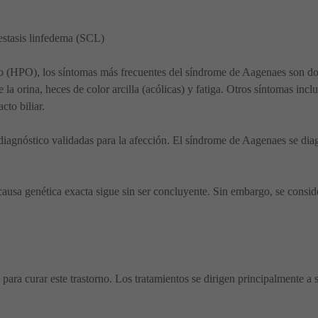
estasis linfedema (SCL)
o (HPO), los síntomas más frecuentes del síndrome de Aagenaes son do
 la orina, heces de color arcilla (acólicas) y fatiga. Otros síntomas inc
cto biliar.
agnóstico validadas para la afección. El síndrome de Aagenaes se diagn
a causa genética exacta sigue sin ser concluyente. Sin embargo, se consi
para curar este trastorno. Los tratamientos se dirigen principalmente a 