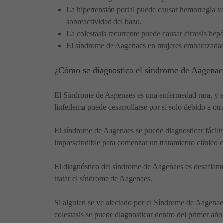
La hipertensión portal puede causar hemorragia va
sobreactividad del bazo.
La colestasis recurrente puede causar cirrosis hepá
El síndrome de Aagenaes en mujeres embarazadas a
¿Cómo se diagnostica el síndrome de Aagenae
El Síndrome de Aagenaes es una enfermedad rara, y el ú
linfedema puede desarrollarse por sí solo debido a otra
El síndrome de Aagenaes se puede diagnosticar fácilmen
imprescindible para comenzar un tratamiento clínico 
El diagnóstico del síndrome de Aagenaes es desafiante 
tratar el síndrome de Aagenaes.
Si alguien se ve afectado por el Síndrome de Aagenaes
colestasis se puede diagnosticar dentro del primer añ