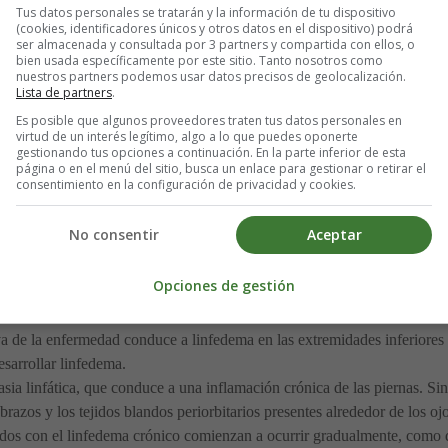
Tus datos personales se tratarán y la información de tu dispositivo
(cookies, identificadores únicos y otros datos en el dispositivo) podrá
ser almacenada y consultada por 3 partners y compartida con ellos, o
 clasificar en dos etapas de la vida; etapa temprana y después de la e
bien usada específicamente por este sitio. Tanto nosotros como
nuestros partners podemos usar datos precisos de geolocalización.
Lista de partners
.
Es posible que algunos proveedores traten tus datos personales en
virtud de un interés legítimo, algo a lo que puedes oponerte
ormales, pero se observa una gran cantidad de heces grasas, de color pál
gestionando tus opciones a continuación. En la parte inferior de esta
página o en el menú del sitio, busca un enlace para gestionar o retirar el
omas de ictericia se vuelven prominentes, lo que incluye coloración amar
consentimiento en la configuración de privacidad y cookies.
s y vómitos.
enudo continúa como un problema de la piel.
No consentir
Aceptar
as, causa un crecimiento insatisfactorio y un retraso en el crecimiento.
 liposolubles) es un hallazgo común y, cuando no se trata, aumenta el r
Opciones de gestión
 de la enfermedad conduce a linfedema en las extremidades inferiores de
sarrollar linfedema.
lasia linfática, que conduce a una inflamación crónica de las piernas.
azos y los tejidos blandos periorbitarios presentes alrededor de los ojos,
dos con el linfedema crónico comienzan a ocurrir gradualmente, como d