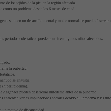
o de los tejidos de la piel en la región afectada.
ste como un problema desde los 6 meses de edad.
enaes tienen un desarrollo mental y motor normal, se puede observar u
los períodos colestáticos puede ocurrir en algunos niños afectados.
hígado.
ante la pubertad.
estáticos.
 menudo se angustia.
e (hiperlipidemia).
e Aagenaes pueden desarrollar linfedema antes de la pubertad.
 enfrentan varias implicaciones sociales debido al linfedema y las infe
en un motivo de discapacidad.