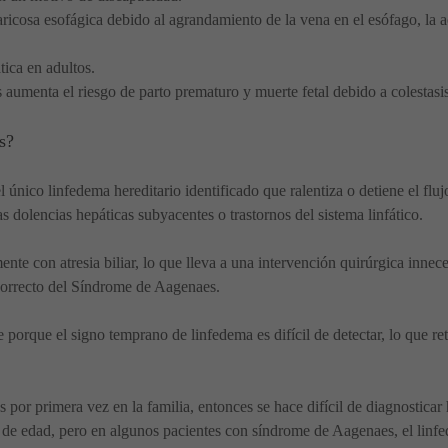
ricosa esofágica debido al agrandamiento de la vena en el esófago, la a
tica en adultos.
umenta el riesgo de parto prematuro y muerte fetal debido a colestasis
s?
nico linfedema hereditario identificado que ralentiza o detiene el flujo
s dolencias hepáticas subyacentes o trastornos del sistema linfático.
te con atresia biliar, lo que lleva a una intervención quirúrgica innece
correcto del Síndrome de Aagenaes.
porque el signo temprano de linfedema es difícil de detectar, lo que ret
 por primera vez en la familia, entonces se hace difícil de diagnosticar
o de edad, pero en algunos pacientes con síndrome de Aagenaes, el linf