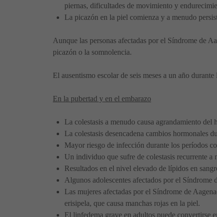
piernas, dificultades de movimiento y endurecimient
La picazón en la piel comienza y a menudo persi
Aunque las personas afectadas por el Síndrome de Aag
picazón o la somnolencia.
El ausentismo escolar de seis meses a un año durante 
En la pubertad y en el embarazo
La colestasis a menudo causa agrandamiento del 
La colestasis desencadena cambios hormonales dur
Mayor riesgo de infección durante los períodos col
Un individuo que sufre de colestasis recurrente a
Resultados en el nivel elevado de lípidos en sangr
Algunos adolescentes afectados por el Síndrome d
Las mujeres afectadas por el Síndrome de Aagenaes
erisipela, que causa manchas rojas en la piel.
El linfedema grave en adultos puede convertirse 