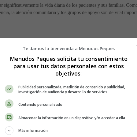
 significativamente la vida diaria de los pacientes y sus familias. Como
encia, la atención comunitaria y los grupos de apoyo son de vital import
 principales para determinar la gravedad del síndrome de Aagenaes. Los 
Te damos la bienvenida a Menudos Peques
fermedad pueden presentar enfermedad hepática estable con un mejor pro
Menudos Peques solicita tu consentimiento
para usar tus datos personales con estos
s incluyen:
objetivos:
Publicidad personalizada, medición de contenido y publicidad,
investigación de audiencia y desarrollo de servicios
nadas debido al sangrado intestinal.
Contenido personalizado
Almacenar la información en un dispositivo y/o acceder a ella
Más información