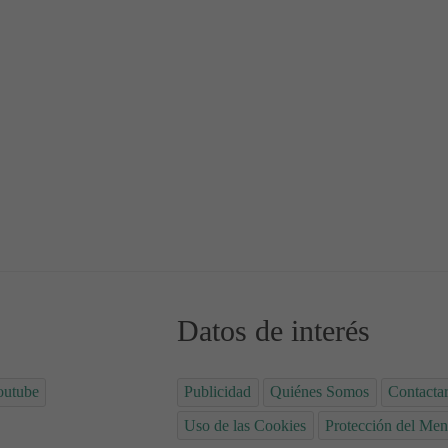
as, causas y tratamiento
Datos de interés
outube
Publicidad
Quiénes Somos
Contacta
Uso de las Cookies
Protección del Men