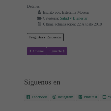
Detalles
Escrito por:
Estefanía Morera
Categoría:
Salud y Bienestar
Última actualización: 22 Agosto 2018
Preguntas y Respuestas
Artículo anterior: ¿Qué es y cómo se trata la apendicitis?
Artículo siguiente: Afasia - ¿Qué es? Síntom
Anterior
Siguiente
Síguenos en
Facebook
Instagram
Pinterest
Y