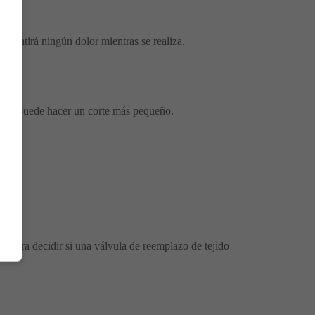
o sentirá ningún dolor mientras se realiza.
es se puede hacer un corte más pequeño.
 para decidir si una válvula de reemplazo de tejido