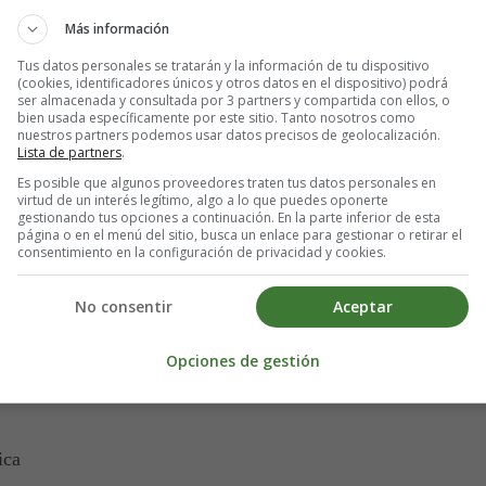
ula aórtica?
Más información
tesia general. Esto significa que estará dormido durante la operación y n
Tus datos personales se tratarán y la información de tu dispositivo
(cookies, identificadores únicos y otros datos en el dispositivo) podrá
ser almacenada y consultada por 3 partners y compartida con ellos, o
bien usada específicamente por este sitio. Tanto nosotros como
nuestros partners podemos usar datos precisos de geolocalización.
Lista de partners
.
ente 25 cm de largo en el pecho para acceder al corazón, aunque a vec
Es posible que algunos proveedores traten tus datos personales en
virtud de un interés legítimo, algo a lo que puedes oponerte
gestionando tus opciones a continuación. En la parte inferior de esta
 hará cargo del trabajo de su corazón durante la operación.
página o en el menú del sitio, busca un enlace para gestionar o retirar el
consentimiento en la configuración de privacidad y cookies.
azada con la nueva.
No consentir
Aceptar
a en su pecho.
Opciones de gestión
drá una conversación con su médico o cirujano antes del procedimiento
ica