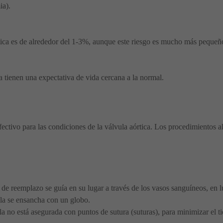
ia).
tica es de alrededor del 1-3%, aunque este riesgo es mucho más pequeño 
a tienen una expectativa de vida cercana a la normal.
ectivo para las condiciones de la válvula aórtica. Los procedimientos al
a de reemplazo se guía en su lugar a través de los vasos sanguíneos, en l
ula se ensancha con un globo.
vula no está asegurada con puntos de sutura (suturas), para minimizar 