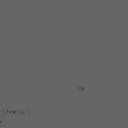
Top
r
Aviso Legal
or