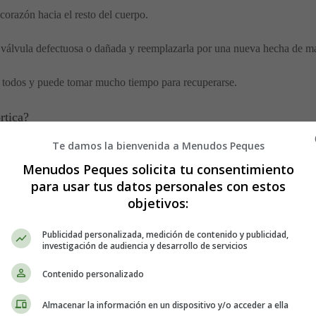
 corazón hacia el resto del cuerpo.
 válvula defectuosa o dañada y reemplazarla por una nueva hecha de mate
 todos y puede tomar mucho tiempo para recuperarse.
rtica?
Te damos la bienvenida a Menudos Peques
r dos razones:
Menudos Peques solicita tu consentimiento
para usar tus datos personales con estos
la abertura de la válvula se hace más pequeña, obstruyendo el flujo de sa
objetivos:
la válvula permite que la sangre fluya de regreso al corazón.
Publicidad personalizada, medición de contenido y publicidad,
os severos pueden ocasionar problemas potencialmente mortales, como i
investigación de audiencia y desarrollo de servicios
a válvula aórtica, por lo que se recomienda reemplazar la válvula si cor
Contenido personalizado
eterse a una cirugía.
Almacenar la información en un dispositivo y/o acceder a ella