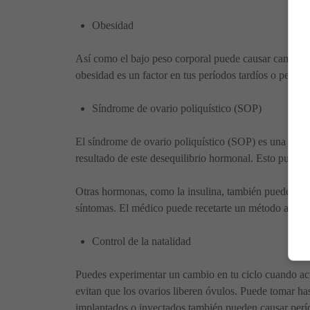
Obesidad
Así como el bajo peso corporal puede causar cambios 
obesidad es un factor en tus períodos tardíos o perdid
Síndrome de ovario poliquístico (SOP)
El síndrome de ovario poliquístico (SOP) es una afe
resultado de este desequilibrio hormonal. Esto puede 
Otras hormonas, como la insulina, también pueden perde
síntomas. El médico puede recetarte un método antico
Control de la natalidad
Puedes experimentar un cambio en tu ciclo cuando acti
evitan que los ovarios liberen óvulos. Puede tomar has
implantados o inyectados también pueden causar perí