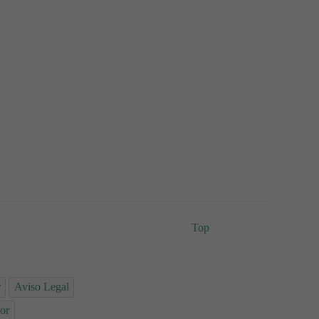
Top
r
Aviso Legal
or