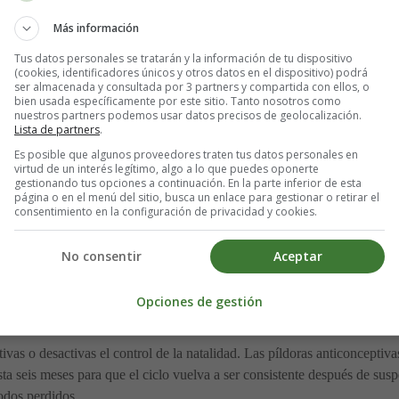
Más información
Tus datos personales se tratarán y la información de tu dispositivo
(cookies, identificadores únicos y otros datos en el dispositivo) podrá
hormonales, también puedes tener sobrepeso. Tu médico te recomendará 
ser almacenada y consultada por 3 partners y compartida con ellos, o
os.
bien usada específicamente por este sitio. Tanto nosotros como
nuestros partners podemos usar datos precisos de geolocalización.
Lista de partners
.
Es posible que algunos proveedores traten tus datos personales en
virtud de un interés legítimo, algo a lo que puedes oponerte
cción que hace que tu cuerpo produzca más de la hormona andrógena mas
gestionando tus opciones a continuación. En la parte inferior de esta
página o en el menú del sitio, busca un enlace para gestionar o retirar el
hacer que la ovulación sea irregular o detenerla por completo.
consentimiento en la configuración de privacidad y cookies.
r el equilibrio. Esto se debe a la resistencia a la insulina, que está as
No consentir
Aceptar
nceptivo u otro medicamento para ayudar a regular tu ciclo.
Opciones de gestión
vas o desactivas el control de la natalidad. Las píldoras anticonceptiv
ta seis meses para que el ciclo vuelva a ser consistente después de susp
odos perdidos.