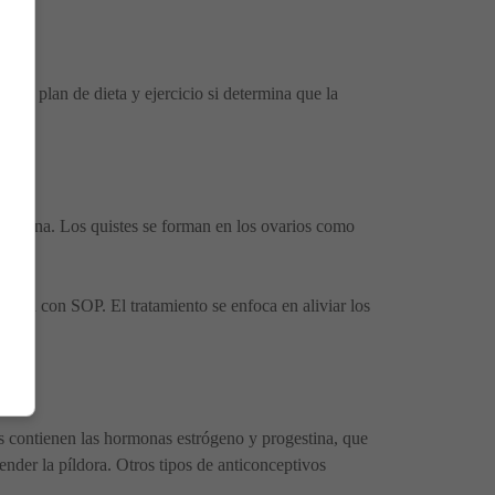
un plan de dieta y ejercicio si determina que la
culina. Los quistes se forman en los ovarios como
ociada con SOP. El tratamiento se enfoca en aliviar los
as contienen las hormonas estrógeno y progestina, que
ender la píldora. Otros tipos de anticonceptivos