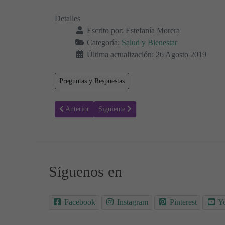
Detalles
Escrito por:
Estefanía Morera
Categoría:
Salud y Bienestar
Última actualización: 26 Agosto 2019
Preguntas y Respuestas
Artículo anterior: 10 Consejos para manejar situaciones es
Artículo siguiente: Todo lo que necesita sab
Anterior
Siguiente
Síguenos en
Facebook
Instagram
Pinterest
Y