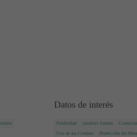
tresantes
er sobre el cáncer de endometrio
Datos de interés
outube
Publicidad
Quiénes Somos
Contacta
Uso de las Cookies
Protección del Men