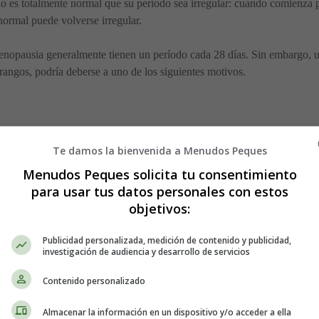
o es totalmente normal que su período sea irregular: cuando comienza
normal puede volverse irregular.
nopausia generalmente tienen un período cada 28 días. Sin embargo, un
 rangos, podría deberse a uno de los siguientes motivos.
 diaria e incluso afectar la parte del cerebro responsable de regular tu 
Te damos la bienvenida a Menudos Peques
a de peso, todo lo cual puede afectar tu ciclo.
Menudos Peques solicita tu consentimiento
para usar tus datos personales con estos
uación, intenta practicar técnicas de relajación y hacer cambios en el e
objetivos:
Publicidad personalizada, medición de contenido y publicidad,
investigación de audiencia y desarrollo de servicios
exia nerviosa o la bulimia, pueden experimentar períodos perdidos. Pes
Contenido personalizado
 en que funciona el cuerpo y detener la ovulación. Recibir tratamiento 
idad. Las mujeres que participan en ejercicio extremo como maratones 
Almacenar la información en un dispositivo y/o acceder a ella