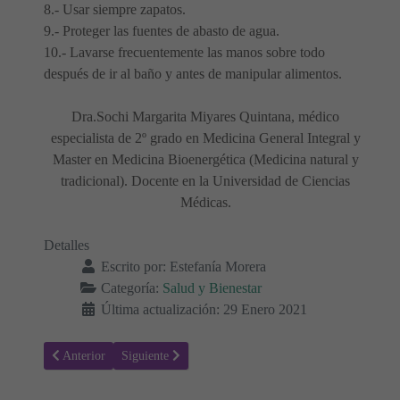
8.- Usar siempre zapatos.
9.- Proteger las fuentes de abasto de agua.
10.- Lavarse frecuentemente las manos sobre todo
después de ir al baño y antes de manipular alimentos.
Dra.Sochi Margarita Miyares Quintana, médico
especialista de 2º grado en Medicina General Integral y
Master en Medicina Bioenergética (Medicina natural y
tradicional). Docente en la Universidad de Ciencias
Médicas.
Detalles
Escrito por:
Estefanía Morera
Categoría:
Salud y Bienestar
Última actualización: 29 Enero 2021
Artículo anterior: Qi Gong
Artículo siguiente: ¡Que no te Falten Vitaminas!
Anterior
Siguiente