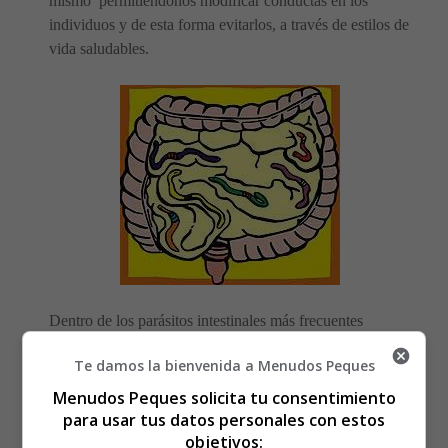
mismo permitiéndonos modificar conductas en los
individuos y de esta forma evitarlos, a través de estilos de
vida saludables.
Dentro de los parásitos intestinales más frecuentes
tenemos:
Te damos la bienvenida a Menudos Peques
Ascaris Lumbricoides.
Menudos Peques solicita tu consentimiento
Giardia Lambia.
para usar tus datos personales con estos
objetivos:
Ameba Histolitica.