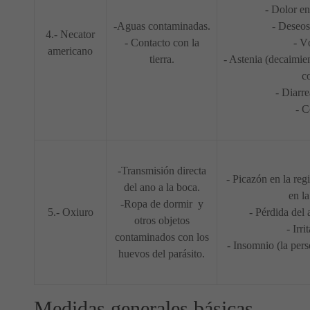
- Dolor en
-Aguas contaminadas.
- Deseos
4.- Necator
- Contacto con la
- V
americano
tierra.
- Astenia (decaimie
co
- Diarre
- C
-Transmisión directa
- Picazón en la reg
del ano a la boca.
en l
-Ropa de dormir y
5.- Oxiuro
- Pérdida del 
otros objetos
- Irri
contaminados con los
- Insomnio (la per
huevos del parásito.
Medidas generales básicas