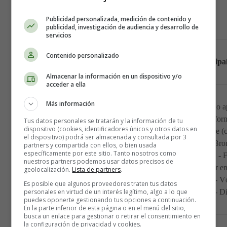
Necator americano.
Publicidad personalizada, medición de contenido y
Enterobius vermicularis (Oxiuro)
publicidad, investigación de audiencia y desarrollo de
servicios
Contenido personalizado
Parásitos
Vía de transmisión
Principa
Almacenar la información en un dispositivo y/o
acceder a ella
Más información
- Pueden no a
- Tos en for
Tus datos personales se tratarán y la información de tu
dispositivo (cookies, identificadores únicos y otros datos en
-Fecal-oral
- Falta de aire 
el dispositivo) podrá ser almacenada y consultada por 3
1.- Ascaris
Bron
partners y compartida con ellos, o bien usada
específicamente por este sitio. Tanto nosotros como
Lumbricoides
(Es decir de la región
- 
nuestros partners podemos usar datos precisos de
anal a la boca.)
- Dolor e
geolocalización.
Lista de partners
.
- V
Es posible que algunos proveedores traten tus datos
personales en virtud de un interés legítimo, algo a lo que
- Di
puedes oponerte gestionando tus opciones a continuación.
En la parte inferior de esta página o en el menú del sitio,
busca un enlace para gestionar o retirar el consentimiento en
la configuración de privacidad y cookies.