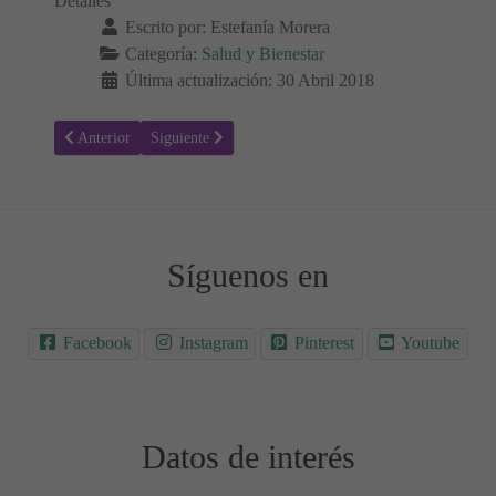
Detalles
Escrito por:
Estefanía Morera
Categoría:
Salud y Bienestar
Última actualización: 30 Abril 2018
Artículo anterior: La somnolencia diurna podría ser indicativo de Al
Artículo siguiente: El TDAH en Adultos - Síntomas, D
Anterior
Siguiente
Síguenos en
Facebook
Instagram
Pinterest
Youtube
Datos de interés