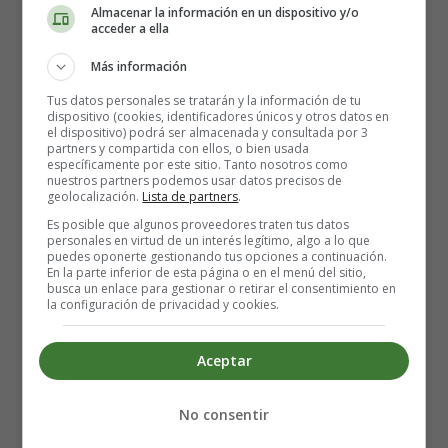
deficiente.
Almacenar la información en un dispositivo y/o
El uso de bisfosfonato puede aumentar la
acceder a ella
osteonecrosis de la mandíbula como se ve en
Más información
pacientes que recibieron estos medicamentos para el
cáncer, pero no para la osteoporosis.
Tus datos personales se tratarán y la información de tu
dispositivo (cookies, identificadores únicos y otros datos en
El trasplante de órganos, especialmente los
el dispositivo) podrá ser almacenada y consultada por 3
trasplantes renales, están relacionados con la
partners y compartida con ellos, o bien usada
específicamente por este sitio. Tanto nosotros como
osteonecrosis.
nuestros partners podemos usar datos precisos de
Algunas otras condiciones asociadas con un mayor
geolocalización.
Lista de partners
.
riesgo de necrosis avascular incluyen pancreatitis,
Es posible que algunos proveedores traten tus datos
personales en virtud de un interés legítimo, algo a lo que
diabetes y lupus eritematoso sistémico.
puedes oponerte gestionando tus opciones a continuación.
Sin embargo, en una cuarta parte de los pacientes, la
En la parte inferior de esta página o en el menú del sitio,
busca un enlace para gestionar o retirar el consentimiento en
causa es desconocida.
la configuración de privacidad y cookies.
Síntomas
Aceptar
En las etapas iniciales, la necrosis avascular es
No consentir
asintomática, pero el dolor se establece cuando el peso es
soportado por la articulación, y en las etapas posteriores,