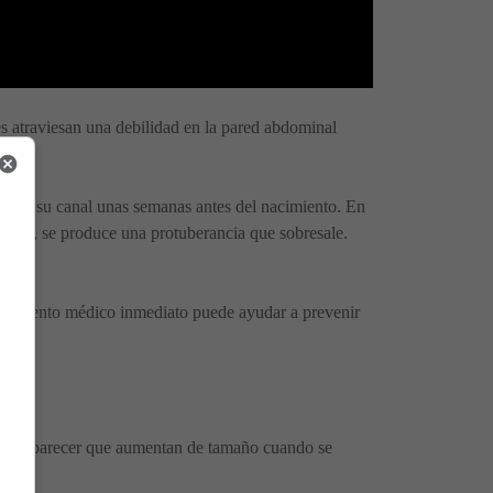
es atraviesan una debilidad en la pared abdominal
és de su canal unas semanas antes del nacimiento. En
pasaje, se produce una protuberancia que sobresale.
ratamiento médico inmediato puede ayudar a prevenir
 puede parecer que aumentan de tamaño cuando se