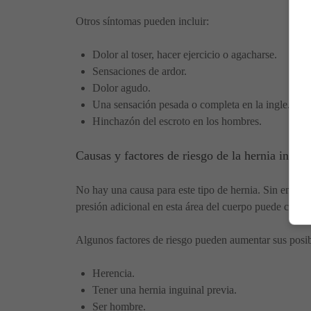
Otros síntomas pueden incluir:
Dolor al toser, hacer ejercicio o agacharse.
Sensaciones de ardor.
Dolor agudo.
Una sensación pesada o completa en la ingle.
Hinchazón del escroto en los hombres.
Causas y factores de riesgo de la hernia inguin
No hay una causa para este tipo de hernia. Sin embarg
presión adicional en esta área del cuerpo puede causar
Algunos factores de riesgo pueden aumentar sus posibi
Herencia.
Tener una hernia inguinal previa.
Ser hombre.