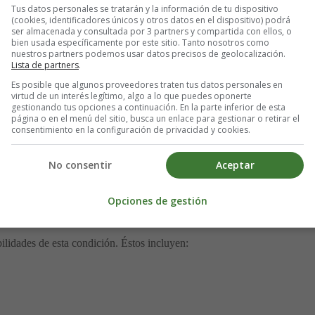
Tus datos personales se tratarán y la información de tu dispositivo
(cookies, identificadores únicos y otros datos en el dispositivo) podrá
ser almacenada y consultada por 3 partners y compartida con ellos, o
bien usada específicamente por este sitio. Tanto nosotros como
nuestros partners podemos usar datos precisos de geolocalización.
Lista de partners
.
Es posible que algunos proveedores traten tus datos personales en
virtud de un interés legítimo, algo a lo que puedes oponerte
gestionando tus opciones a continuación. En la parte inferior de esta
página o en el menú del sitio, busca un enlace para gestionar o retirar el
consentimiento en la configuración de privacidad y cookies.
al
No consentir
Aceptar
o, se cree que los puntos débiles dentro de los músculos abdominales y
Opciones de gestión
 una hernia.
lidades de esta condición. Éstos incluyen: