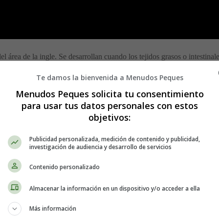
 área de la ingle. Se desarrollan cuando los tejidos grasos o intestinal
nal inguinal reside en la base del abdomen.
Te damos la bienvenida a Menudos Peques
uinales. En los hombres, los testículos generalmente descienden a trav
Menudos Peques solicita tu consentimiento
a el ligamento redondo del útero. Si tiene una hernia en o cerca de este 
para usar tus datos personales con estos
objetivos:
 de hernia porque puede ser pequeña o no causar ningún síntoma. El t
Publicidad personalizada, medición de contenido y publicidad,
investigación de audiencia y desarrollo de servicios
Contenido personalizado
Almacenar la información en un dispositivo y/o acceder a ella
encia. Causan protuberancias a lo largo del área púbica o inguinal que
Más información
 sensible al tacto.