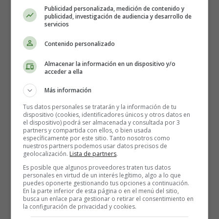
Acudir inmediatamente a un centro médico u
Publicidad personalizada, medición de contenido y
hospitalario.
publicidad, investigación de audiencia y desarrollo de
servicios
Evite mover el brazo afectado tanto como sea
posible; puede ayudar a apoyarlo en un cabestrillo
Contenido personalizado
que se coloca debajo del brazo y alrededor del cuello.
Detenga cualquier sangrado aplicando presión sobre
Almacenar la información en un dispositivo y/o
acceder a ella
la herida con una almohadilla limpia o un apósito si
es posible.
Más información
Aplique una bolsa de hielo envuelta en una toalla en
Tus datos personales se tratarán y la información de tu
el área lesionada.
dispositivo (cookies, identificadores únicos y otros datos en
No coma ni beba nada en caso de que necesite una
el dispositivo) podrá ser almacenada y consultada por 3
partners y compartida con ellos, o bien usada
cirugía para arreglar el hueso cuando llegue al
específicamente por este sitio. Tanto nosotros como
hospital.
nuestros partners podemos usar datos precisos de
geolocalización.
Lista de partners
.
Si su hijo se lesionó el brazo o la muñeca, trate de
que otra persona conduzca para que pueda apoyarlo
Es posible que algunos proveedores traten tus datos
personales en virtud de un interés legítimo, algo a lo que
y consolarlo.
puedes oponerte gestionando tus opciones a continuación.
En la parte inferior de esta página o en el menú del sitio,
busca un enlace para gestionar o retirar el consentimiento en
Tratamiento para una fractura de brazo o muñeca.
la configuración de privacidad y cookies.