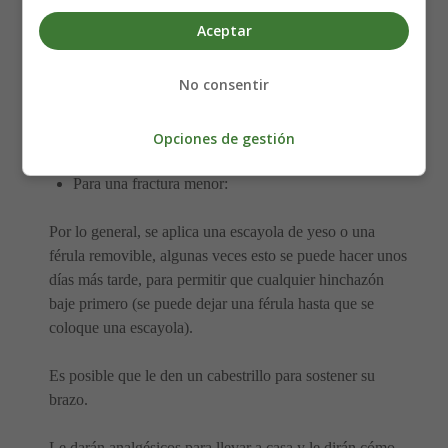
Cuando llegue al hospital, se le administrarán analgésicos
Aceptar
y se le puede fijar un soporte (férula) en el brazo para
asegurarlo en su posición.
No consentir
Se realizará una radiografía para verificar si su brazo o
muñeca está roto y qué tan grave es la ruptura.
Opciones de gestión
Para una fractura menor:
Por lo general, se aplica una escayola de yeso o una
férula removible, algunas veces esto se puede hacer unos
días más tarde, para permitir que cualquier hinchazón
baje primero (se puede dejar una férula hasta que se
coloque una escayola).
Es posible que le den un cabestrillo para sostener su
brazo.
Le darán analgésicos para llevar a casa y le dirán cómo