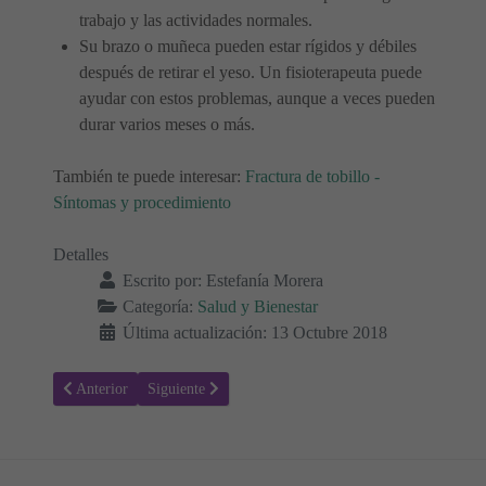
trabajo y las actividades normales.
Su brazo o muñeca pueden estar rígidos y débiles
después de retirar el yeso. Un fisioterapeuta puede
ayudar con estos problemas, aunque a veces pueden
durar varios meses o más.
También te puede interesar:
Fractura de tobillo -
Síntomas y procedimiento
Detalles
Escrito por:
Estefanía Morera
Categoría:
Salud y Bienestar
Última actualización: 13 Octubre 2018
Artículo anterior: Bronquiectasias - Síntomas y procedimiento
Artículo siguiente: Fractura de tobillo - Síntomas y pr
Anterior
Siguiente