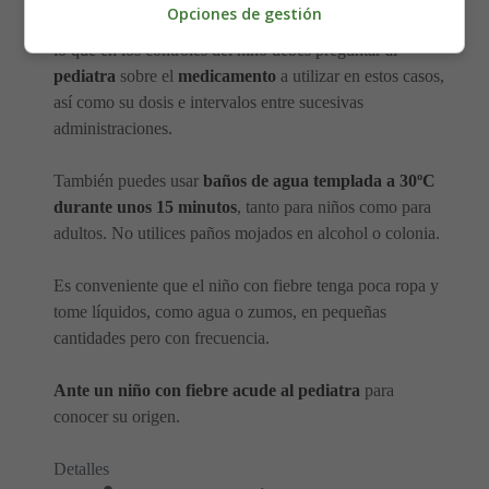
Opciones de gestión
podemos administrar un
medicamento antitérmico
. Por
lo que en los controles del niño debes preguntar al
pediatra
sobre el
medicamento
a utilizar en estos casos,
así como su dosis e intervalos entre sucesivas
administraciones.
También puedes usar
baños de agua templada a 30ºC
durante unos 15 minutos
, tanto para niños como para
adultos. No utilices paños mojados en alcohol o colonia.
Es conveniente que el niño con fiebre tenga poca ropa y
tome líquidos, como agua o zumos, en pequeñas
cantidades pero con frecuencia.
Ante un niño con fiebre acude al pediatra
para
conocer su origen.
Detalles