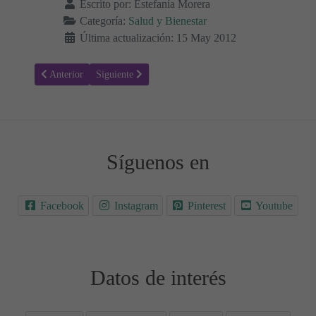
Escrito por:
Estefanía Morera
Categoría:
Salud y Bienestar
Última actualización: 15 May 2012
Artículo anterior: Los Mocos en lactantes y niños pequeños
Artículo siguiente: ¿Por qué la lluvia produce tristeza?
Anterior
Siguiente
Síguenos en
Facebook
Instagram
Pinterest
Youtube
Datos de interés