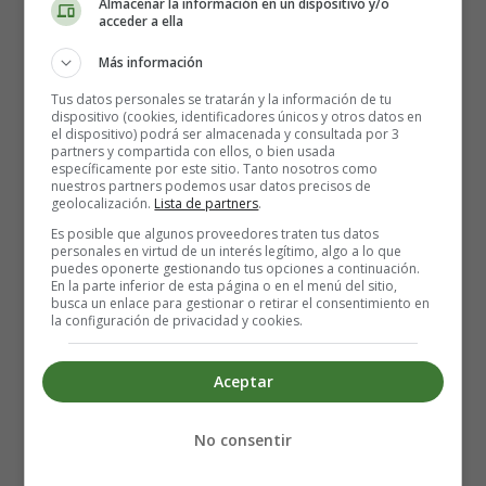
Almacenar la información en un dispositivo y/o
acceder a ella
Hasta
37,5ºC en el recto
se considera una
temperatura
Más información
normal
. De
37,5ºC a 38,4ºC
se llama
febrícula
. y se
considera
fiebre a temperaturas rectales
por encima de
Tus datos personales se tratarán y la información de tu
dispositivo (cookies, identificadores únicos y otros datos en
38,4ºC
. Por encima de
41ºC
ya son casos más graves, y
el dispositivo) podrá ser almacenada y consultada por 3
se llama
hiperpirexia
. A todo esto hay que
restarle
partners y compartida con ellos, o bien usada
específicamente por este sitio. Tanto nosotros como
medio grado si tomas la temperatura en la axila
.
nuestros partners podemos usar datos precisos de
geolocalización.
Lista de partners
.
Hasta los 4 ó 5 años, puedes
tomar la temperatura
, al
Es posible que algunos proveedores traten tus datos
niño, en el recto, poniendo cuidado no se rompa el
personales en virtud de un interés legítimo, algo a lo que
puedes oponerte gestionando tus opciones a continuación.
termómetro
.
En la parte inferior de esta página o en el menú del sitio,
busca un enlace para gestionar o retirar el consentimiento en
la configuración de privacidad y cookies.
Para
medir la fiebre
debes usar
termómetro
,
normalmente de mercurio. Si lo colocamos
debajo del
brazo, en la axila, debemos mantenerlo, entre 3 y 5
Aceptar
minutos
. En el recto será suficiente uno o dos minutos.
No consentir
La
fiebre
no es una enfermedad en si misma, sino un
signo de enfermedad
. En condiciones habituales,