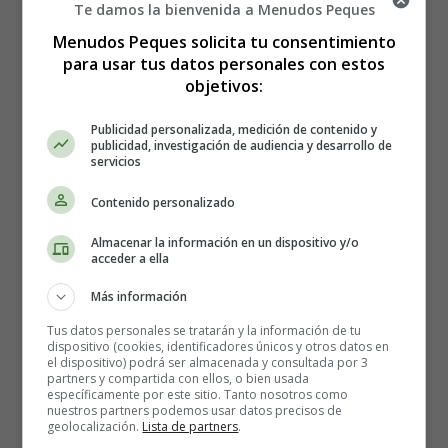
Te damos la bienvenida a Menudos Peques
Menudos Peques solicita tu consentimiento
Válvula protésica (artificial): la cirugía de reemplazo
para usar tus datos personales con estos
valvular se utiliza cada vez más cuando las personas
objetivos:
experimentan el estrechamiento de una de sus válvulas
cardíacas.
Publicidad personalizada, medición de contenido y
publicidad, investigación de audiencia y desarrollo de
servicios
Enfermedad cardíaca congénita: cuando una persona
nace con defectos cardíacos.
Contenido personalizado
Miocardiopatía hipertrófica: donde las células del
músculo cardíaco se han agrandado y las paredes de
Almacenar la información en un dispositivo y/o
acceder a ella
las cámaras del corazón se engrosan.
Válvulas cardíacas dañadas - debido a una infección
Más información
o enfermedad cardíaca.
Tus datos personales se tratarán y la información de tu
Las personas que se inyectan drogas también son más
dispositivo (cookies, identificadores únicos y otros datos en
propensas a desarrollar endocarditis.
el dispositivo) podrá ser almacenada y consultada por 3
partners y compartida con ellos, o bien usada
específicamente por este sitio. Tanto nosotros como
Síntomas de endocarditis
nuestros partners podemos usar datos precisos de
geolocalización.
Lista de partners
.