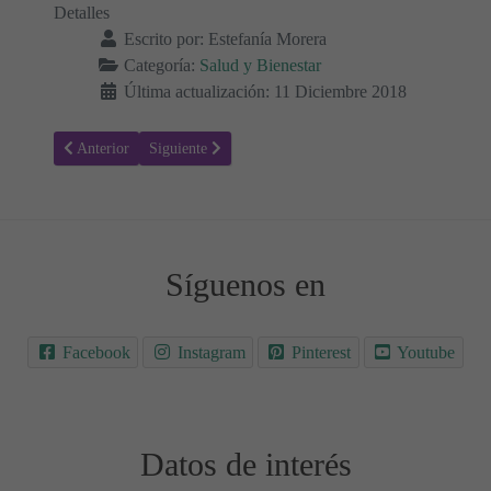
Detalles
Escrito por:
Estefanía Morera
Categoría:
Salud y Bienestar
Última actualización: 11 Diciembre 2018
Artículo anterior: Sarcoma de Ewing - Síntomas y tratamiento
Artículo siguiente: Embolia - Síntomas, causas y trata
Anterior
Siguiente
Síguenos en
Facebook
Instagram
Pinterest
Youtube
Datos de interés