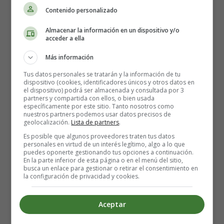
personas nacen con agujeros ya presentes en su corazón.
Contenido personalizado
Pueden no causar síntomas y tardar años en
Almacenar la información en un dispositivo y/o
diagnosticarse.
acceder a ella
Una causa rara de un DSV es un traumatismo cerrado
Más información
grave en el tórax. Por ejemplo, un accidente
Tus datos personales se tratarán y la información de tu
automovilístico grave con un traumatismo directo,
dispositivo (cookies, identificadores únicos y otros datos en
el dispositivo) podrá ser almacenada y consultada por 3
enérgico o repetido en el tórax puede causar un DSV.
partners y compartida con ellos, o bien usada
específicamente por este sitio. Tanto nosotros como
nuestros partners podemos usar datos precisos de
Factores de riesgo para un defecto septal
geolocalización.
Lista de partners
.
ventricular
Es posible que algunos proveedores traten tus datos
personales en virtud de un interés legítimo, algo a lo que
puedes oponerte gestionando tus opciones a continuación.
Los DSV a menudo ocurren al mismo tiempo que otros
En la parte inferior de esta página o en el menú del sitio,
defectos de nacimiento. Muchos de los mismos factores
busca un enlace para gestionar o retirar el consentimiento en
la configuración de privacidad y cookies.
que aumentan el riesgo de otros defectos de nacimiento
también aumentan el riesgo de un DSV.
Aceptar
Los factores de riesgo específicos para un DSV incluyen