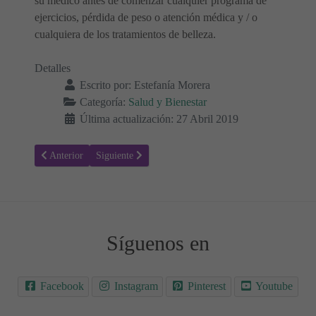
su médico antes de comenzar cualquier programa de
ejercicios, pérdida de peso o atención médica y / o
cualquiera de los tratamientos de belleza.
Detalles
Escrito por:
Estefanía Morera
Categoría:
Salud y Bienestar
Última actualización: 27 Abril 2019
Artículo anterior: Infecciones por anquilostomas - Síntomas y tratam
Artículo siguiente: Lo que necesitas saber sobre el S
Anterior
Siguiente
Síguenos en
Facebook
Instagram
Pinterest
Youtube