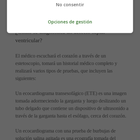
ser de origen asiático, tener antecedentes familiares de
No consentir
cardiopatías congénitas y otros trastornos genéticos,
como el síndrome de Down.
Opciones de gestión
¿Cómo se diagnostica un defecto septal
ventricular?
El médico escuchará el corazón a través de un
estetoscopio, tomará un historial médico completo y
realizará varios tipos de pruebas, que incluyen las
siguientes:
Un ecocardiograma transesofágico (ETE) es una imagen
tomada adormeciendo la garganta y luego deslizando un
tubo delgado que contiene un dispositivo de ultrasonido a
través de la garganta hasta el esófago, cerca del corazón.
Un ecocardiograma con una prueba de burbujas de
solución salina agitada es una ecografía tomada del