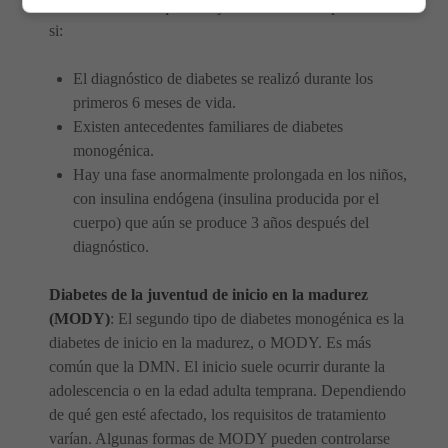
Puede considerar que su hijo sea examinado para DMN
si:
El diagnóstico de diabetes se realizó durante los
primeros 6 meses de vida.
Existen antecedentes familiares de diabetes
monogénica.
Hay una fase anormalmente prolongada en los niños,
con insulina endógena (insulina producida por el
cuerpo) que aún se produce 3 años después del
diagnóstico.
Diabetes de la juventud de inicio en la madurez
(MODY)
: El segundo tipo de diabetes monogénica es la
diabetes de inicio en la madurez, o MODY. Es más
común que la DMN. El inicio suele ocurrir durante la
adolescencia o en la edad adulta temprana. Dependiendo
de qué gen esté afectado, los requisitos de tratamiento
varían. Algunas formas de MODY pueden controlarse