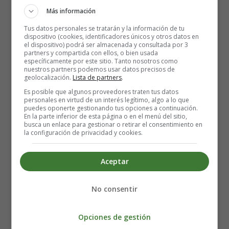
Más información
vida.
Tus datos personales se tratarán y la información de tu
Los síntomas de la DMN son similares a los síntomas del
dispositivo (cookies, identificadores únicos y otros datos en
el dispositivo) podrá ser almacenada y consultada por 3
tipo 1, que incluyen sed extrema, micción frecuente y
partners y compartida con ellos, o bien usada
deshidratación. Al igual que con el tipo 1, existe el riesgo
específicamente por este sitio. Tanto nosotros como
nuestros partners podemos usar datos precisos de
de desarrollar cetoacidosis. Debido a estas similitudes, la
geolocalización.
Lista de partners
.
DMN a menudo se diagnostica erróneamente como tipo
Es posible que algunos proveedores traten tus datos
1. Sin embargo, el inicio del tipo 1 generalmente ocurre
personales en virtud de un interés legítimo, algo a lo que
puedes oponerte gestionando tus opciones a continuación.
en una edad mayor que la DMN. Los recién nacidos con
En la parte inferior de esta página o en el menú del sitio,
DMN a menudo son mucho más pequeños que otros
busca un enlace para gestionar o retirar el consentimiento en
la configuración de privacidad y cookies.
bebés de la misma edad y sexo, debido a una condición
llamada restricción de crecimiento intrauterino. Es
posible que no aumenten de peso ni crezcan tan
Aceptar
rápidamente como los bebés sin DMN. Además, los
bebés con DMN pueden presentar problemas de
No consentir
aprendizaje y desarrollo, síntomas que no son
característicos de la diabetes tipo 1.
Opciones de gestión