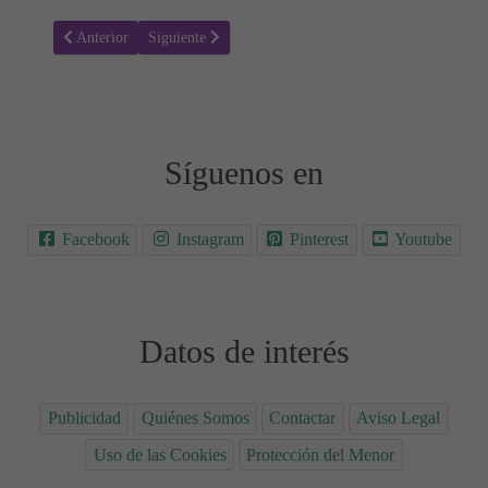
Artículo anterior: Dolores de cabeza o cefaleas en racimo
Artículo siguiente: Claustrofobia - Causas, síntomas y 
Anterior
Siguiente
Síguenos en
Facebook
Instagram
Pinterest
Youtube
Datos de interés
Publicidad
Quiénes Somos
Contactar
Aviso Legal
Uso de las Cookies
Protección del Menor