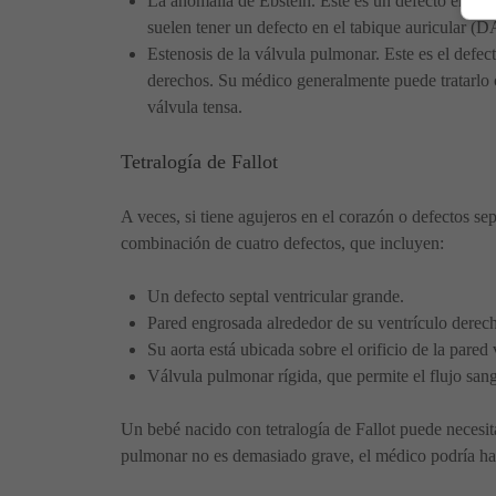
La anomalía de Ebstein. Este es un defecto en otra
suelen tener un defecto en el tabique auricular (D
Estenosis de la válvula pulmonar. Este es el defe
derechos. Su médico generalmente puede tratarlo co
válvula tensa.
Tetralogía de Fallot
A veces, si tiene agujeros en el corazón o defectos se
combinación de cuatro defectos, que incluyen:
Un defecto septal ventricular grande.
Pared engrosada alrededor de su ventrículo derech
Su aorta está ubicada sobre el orificio de la pared 
Válvula pulmonar rígida, que permite el flujo san
Un bebé nacido con tetralogía de Fallot puede necesit
pulmonar no es demasiado grave, el médico podría hab