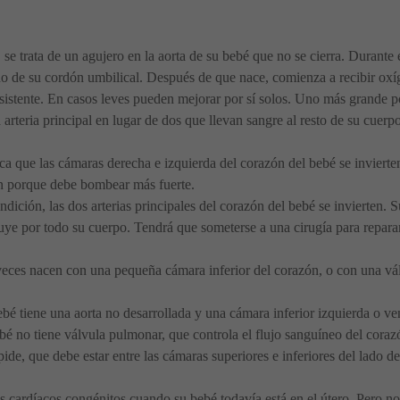
se trata de un agujero en la aorta de su bebé que no se cierra. Durante 
o de su cordón umbilical. Después de que nace, comienza a recibir oxíg
ersistente. En casos leves pueden mejorar por sí solos. Uno más grande po
rteria principal en lugar de dos que llevan sangre al resto de su cuerpo
ifica que las cámaras derecha e izquierda del corazón del bebé se invier
en porque debe bombear más fuerte.
ondición, las dos arterias principales del corazón del bebé se invierten
uye por todo su cuerpo. Tendrá que someterse a una cirugía para reparar
eces nacen con una pequeña cámara inferior del corazón, o con una válvu
é tiene una aorta no desarrollada y una cámara inferior izquierda o ven
ebé no tiene válvula pulmonar, que controla el flujo sanguíneo del cora
spide, que debe estar entre las cámaras superiores e inferiores del lado 
 cardíacos congénitos cuando su bebé todavía está en el útero. Pero no