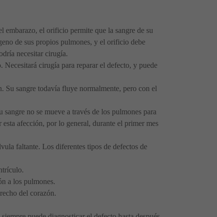
el embarazo, el orificio permite que la sangre de su
eno de sus propios pulmones, y el orificio debe
dría necesitar cirugía.
. Necesitará cirugía para reparar el defecto, y puede
ten. Su sangre todavía fluye normalmente, pero con el
. Su sangre no se mueve a través de los pulmones para
 esta afección, por lo general, durante el primer mes
la faltante. Los diferentes tipos de defectos de
trículo.
zón a los pulmones.
derecho del corazón.
 siempre puede diagnosticar el defecto hasta después