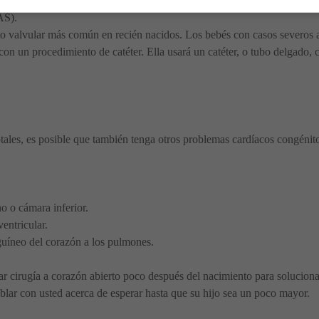
 válvula cardíaca, la válvula tricúspide, que puede evitar que se cierr
AS).
cto valvular más común en recién nacidos. Los bebés con casos severos 
n un procedimiento de catéter. Ella usará un catéter, o tubo delgado, c
ptales, es posible que también tenga otros problemas cardíacos congénito
o o cámara inferior.
ventricular.
guíneo del corazón a los pulmones.
ar cirugía a corazón abierto poco después del nacimiento para soluciona
lar con usted acerca de esperar hasta que su hijo sea un poco mayor.