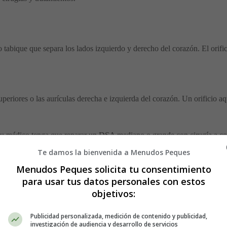
 o tabique que separa los lados izquierdo y derecho del corazón. El orifi
periores o las aurículas derecha e izquierda del corazón. Un orificio aqu
su médico tenga que reparar un DSA mediano o grande con cirugía a cor
Te damos la bienvenida a Menudos Peques
catéter mínimamente invasivo. Insertando un pequeño tubo, o catéter, 
Menudos Peques solicita tu consentimiento
vos.
para usar tus datos personales con estos
objetivos:
Publicidad personalizada, medición de contenido y publicidad,
ara las cámaras inferiores de tu corazón o ventrículos. Si tiene un DSV
investigación de audiencia y desarrollo de servicios