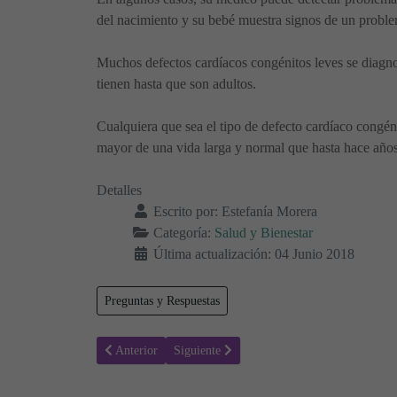
del nacimiento y su bebé muestra signos de un probl
Muchos defectos cardíacos congénitos leves se diagno
tienen hasta que son adultos.
Cualquiera que sea el tipo de defecto cardíaco congén
mayor de una vida larga y normal que hasta hace años
Detalles
Escrito por:
Estefanía Morera
Categoría:
Salud y Bienestar
Última actualización: 04 Junio 2018
Preguntas y Respuestas
Artículo anterior: Urticaria y Angioedema - Causas, Tipo
Artículo siguiente: Neuropatía motora multi
Anterior
Siguiente