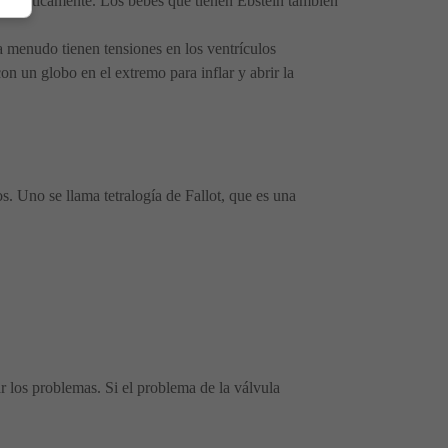
e herméticamente. Los bebés que tienen Ebstein también
a menudo tienen tensiones en los ventrículos
on un globo en el extremo para inflar y abrir la
s. Uno se llama tetralogía de Fallot, que es una
r los problemas. Si el problema de la válvula