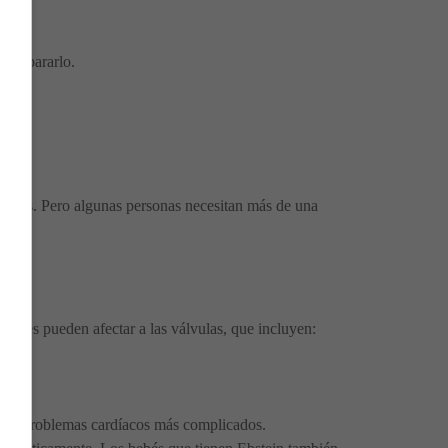
a repararlo.
rches. Pero algunas personas necesitan más de una
menores pueden afectar a las válvulas, que incluyen:
.
Causa problemas cardíacos más complicados.