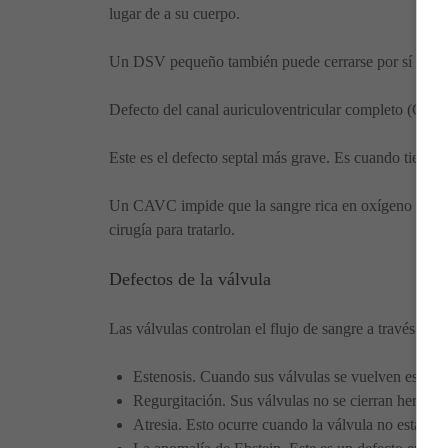
lugar de a su cuerpo.
Un DSV pequeño también puede cerrarse por sí mismo. 
Defecto del canal auriculoventricular completo (CAV
Este es el defecto septal más grave. Es cuando tiene u
Un CAVC impide que la sangre rica en oxígeno vaya a
cirugía para tratarlo.
Defectos de la válvula
Las válvulas controlan el flujo de sangre a través de l
Estenosis. Cuando sus válvulas se vuelven estrecha
Regurgitación. Sus válvulas no se cierran hermétic
Atresia. Esto ocurre cuando la válvula no está bi