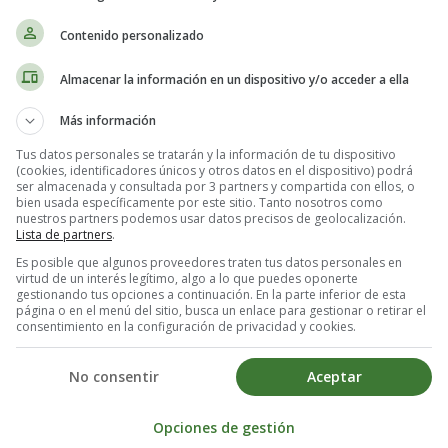
Contenido personalizado
Pero si el suyo es más grande, es posible que necesite una cirugía par
Almacenar la información en un dispositivo y/o acceder a ella
C)
Más información
Tus datos personales se tratarán y la información de tu dispositivo
n agujero en el corazón que afecta las cuatro cámaras.
(cookies, identificadores únicos y otros datos en el dispositivo) podrá
ser almacenada y consultada por 3 partners y compartida con ellos, o
bien usada específicamente por este sitio. Tanto nosotros como
 los lugares correctos en su cuerpo. Su médico puede repararlo con pa
nuestros partners podemos usar datos precisos de geolocalización.
Lista de partners
.
Es posible que algunos proveedores traten tus datos personales en
virtud de un interés legítimo, algo a lo que puedes oponerte
gestionando tus opciones a continuación. En la parte inferior de esta
página o en el menú del sitio, busca un enlace para gestionar o retirar el
consentimiento en la configuración de privacidad y cookies.
os ventrículos y las arterias del corazón. Y algunos defectos cardíacos 
No consentir
Aceptar
s o rígidas, no se abren ni permiten que la sangre pase fácilmente.
amente, lo que permite que su sangre gotee hacia atrás a través de ellas
en formada o no tiene una abertura para permitir el paso de la sangre. 
Opciones de gestión