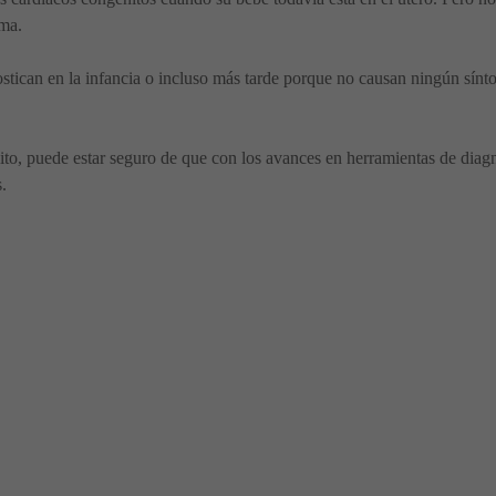
ema.
stican en la infancia o incluso más tarde porque no causan ningún sín
ito, puede estar seguro de que con los avances en herramientas de diag
.
s y Tratamiento
focal - Causas y Síntomas