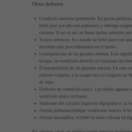
Otros defectos
Conducto arterioso persistente. En pocas palabras, 
bebé pase por alto sus pulmones y obtenga oxígen
cerrarse. Si no es así, se llama ductus arterioso p
Tronco arterioso. Es cuando su bebé nace con una a
necesitar más procedimientos en el futuro.
I-transposición de las grandes arterias. Esto sign
tiempo, su ventrículo derecho no funciona tan bi
D-transposición de las grandes arterias. En esta c
obtener oxígeno, y la sangre rica en oxígeno no fl
de vida.
Defectos de ventrículo único. Los bebés algunas v
ventrículo único incluyen:
Síndrome del corazón izquierdo hipoplásico: su beb
Atresia pulmonar/tabique ventricular intacto: el b
Atresia tricuspídea: el bebé no tiene válvula tricú
En algunos casos, su médico puede detectar problemas