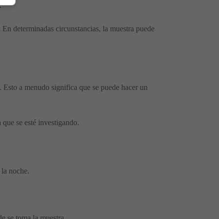
.
a; En determinadas circunstancias, la muestra puede
a. Esto a menudo significa que se puede hacer un
 que se esté investigando.
 la noche.
de se toma la muestra.