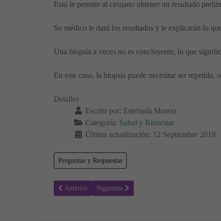
Esto le permite al cirujano obtener un resultado preli
Su médico le dará los resultados y le explicarán lo que
Una biopsia a veces no es concluyente, lo que signifi
En este caso, la biopsia puede necesitar ser repetida,
Detalles
Escrito por:
Estefanía Morera
Categoría:
Salud y Bienestar
Última actualización: 12 Septiembre 2018
Preguntas y Respuestas
Artículo anterior: Marcas o manchas de nacimiento
Artículo siguiente: Cáncer del conducto bili
Anterior
Siguiente