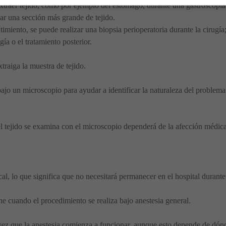
xtraer tejido, como por ejemplo del estómago, durante una gastroscopia
par una sección más grande de tejido.
ntimiento, se puede realizar una biopsia perioperatoria durante la cirugí
gía o el tratamiento posterior.
raiga la muestra de tejido.
ajo un microscopio para ayudar a identificar la naturaleza del problem
l tejido se examina con el microscopio dependerá de la afección médica
cal, lo que significa que no necesitará permanecer en el hospital durante
e cuando el procedimiento se realiza bajo anestesia general.
 vez que la anestesia comienza a funcionar, aunque esto depende de dón