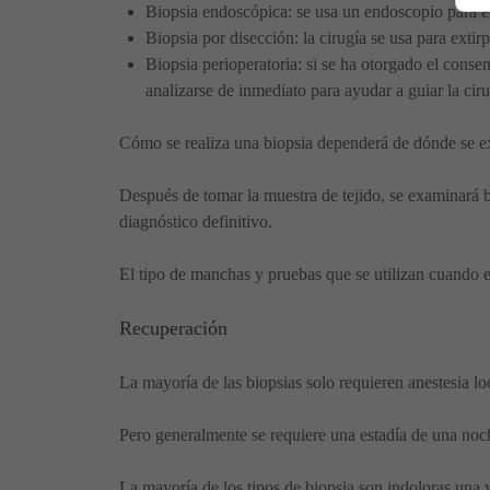
Biopsia endoscópica: se usa un endoscopio para e
Biopsia por disección: la cirugía se usa para extir
Biopsia perioperatoria: si se ha otorgado el conse
analizarse de inmediato para ayudar a guiar la ciru
Cómo se realiza una biopsia dependerá de dónde se ext
Después de tomar la muestra de tejido, se examinará b
diagnóstico definitivo.
El tipo de manchas y pruebas que se utilizan cuando e
Recuperación
La mayoría de las biopsias solo requieren anestesia lo
Pero generalmente se requiere una estadía de una noch
La mayoría de los tipos de biopsia son indoloras una