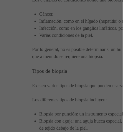
Cáncer.
Inflamación, como en el hígado (hepatitis) o riñón (
Infección, como en los ganglios linfáticos, por eje
Varias condiciones de la piel.
Por lo general, no es posible determinar si un bulto o
que a menudo se requiere una biopsia.
Tipos de biopsia
Existen varios tipos de biopsia que pueden usarse par
Los diferentes tipos de biopsia incluyen:
Biopsia por punción: un instrumento especial perfo
Biopsia con aguja: una aguja hueca especial, guia
de tejido debajo de la piel.