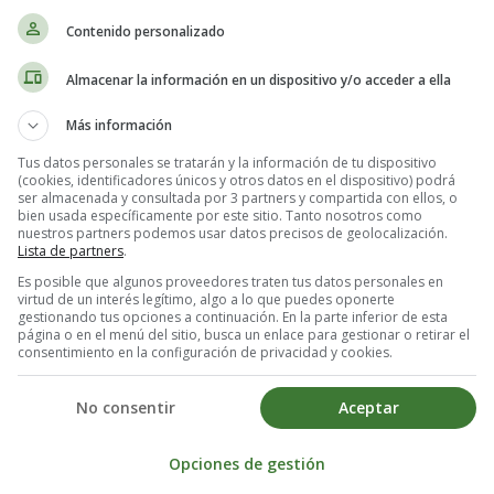
Contenido personalizado
nefritis).
Almacenar la información en un dispositivo y/o acceder a ella
mplo, tuberculosis.
Más información
Tus datos personales se tratarán y la información de tu dispositivo
(cookies, identificadores únicos y otros datos en el dispositivo) podrá
 crecimiento en la piel o dentro de su cuerpo es canceroso (maligno) o 
ser almacenada y consultada por 3 partners y compartida con ellos, o
bien usada específicamente por este sitio. Tanto nosotros como
nuestros partners podemos usar datos precisos de geolocalización.
Lista de partners
.
Es posible que algunos proveedores traten tus datos personales en
virtud de un interés legítimo, algo a lo que puedes oponerte
gestionando tus opciones a continuación. En la parte inferior de esta
a ayudar a identificar una amplia variedad de condiciones de salud.
página o en el menú del sitio, busca un enlace para gestionar o retirar el
consentimiento en la configuración de privacidad y cookies.
No consentir
Aceptar
ra un pequeño orificio en la piel para obtener una muestra de piel para 
da por rayos X, ultrasonido, tomografía computarizada o resonancia magn
Opciones de gestión