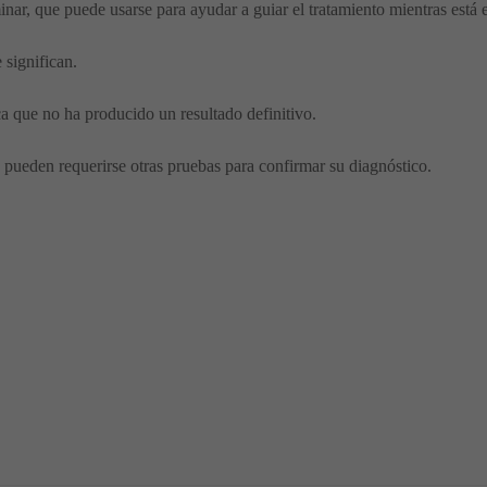
minar, que puede usarse para ayudar a guiar el tratamiento mientras está 
 significan.
ca que no ha producido un resultado definitivo.
 o pueden requerirse otras pruebas para confirmar su diagnóstico.
ar - Síntomas y diagnóstico