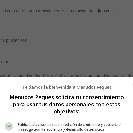
o al acto de tomar la muestra como a la muestra de tejido en sí.
que pueden ser:
ular.
copio, se pueden identificar células anormales que pueden ayudar a dia
Te damos la bienvenida a Menudos Peques
r una biopsia para evaluar su gravedad (como el grado de inflamación) 
Menudos Peques solicita tu consentimiento
para usar tus datos personales con estos
e el tratamiento más apropiado y para evaluar qué tan bien responde una 
objetivos:
onóstico general de una persona.
Publicidad personalizada, medición de contenido y publicidad,
investigación de audiencia y desarrollo de servicios
ser útil incluyen: