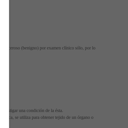
no canceroso (benigno) por examen clínico sólo, por lo
investigar una condición de la ésta.
ética, se utiliza para obtener tejido de un órgano o