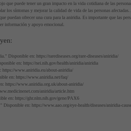
 ojo que puede tener un gran impacto en la vida cotidiana de las person
rolar los síntomas y mejorar la calidad de vida de las personas afectadas
que puedan ofrecer una cura para la aniridia. Es importante que las per
ner información y apoyo emocional.
uyen:
." Disponible en: https://rarediseases.org/rare-diseases/aniridia/
ponible en: https://nei.nih.gov/health/aniridia/aniridia
 https://www.aniridia.eu/about-aniridia/
ble en: https://www.aniridia.net/faq/
: https://www.aniridia.org.uk/about-aniridia/
www.medicinenet.com/aniridia/article.htm
le en: https://ghr.nlm.nih.gov/gene/PAX6
" Disponible en:
https://www.aao.org/eye-health/diseases/aniridia-cau