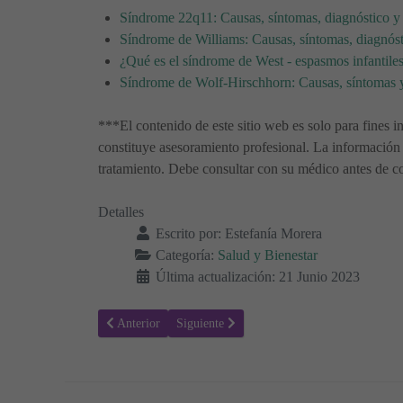
Síndrome 22q11: Causas, síntomas, diagnóstico y 
Síndrome de Williams: Causas, síntomas, diagnóst
¿Qué es el síndrome de West - espasmos infantile
Síndrome de Wolf-Hirschhorn: Causas, síntomas y
***El contenido de este sitio web es solo para fines i
constituye asesoramiento profesional. La información 
tratamiento. Debe consultar con su médico antes de co
Detalles
Escrito por:
Estefanía Morera
Categoría:
Salud y Bienestar
Última actualización: 21 Junio 2023
Artículo anterior: Síndrome de SYNGAP: Causas, Síntoma
Artículo siguiente: Distrofia Muscular Fac
Anterior
Siguiente