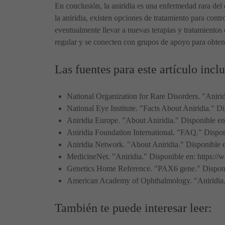
En conclusión, la aniridia es una enfermedad rara del
la aniridia, existen opciones de tratamiento para cont
eventualmente llevar a nuevas terapias y tratamientos 
regular y se conecten con grupos de apoyo para obte
Las fuentes para este artículo incl
National Organization for Rare Disorders. "Aniridia
National Eye Institute. "Facts About Aniridia." Dis
Aniridia Europe. "About Aniridia." Disponible en:
Aniridia Foundation International. "FAQ." Disponi
Aniridia Network. "About Aniridia." Disponible en
MedicineNet. "Aniridia." Disponible en: https://
Genetics Home Reference. "PAX6 gene." Disponib
American Academy of Ophthalmology. "Aniridia.
También te puede interesar leer: