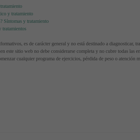
tratamiento
ico y tratamiento
s? Síntomas y tratamiento
 tratamientos
nformativos, es de carácter general y no está destinado a diagnosticar, t
en este sitio web no debe considerarse completa y no cubre todas las en
menzar cualquier programa de ejercicios, pérdida de peso o atención méd
s, Diagnóstico y Tratamiento
ioEscapuloHumeral: Causas, Síntomas y Tratamiento