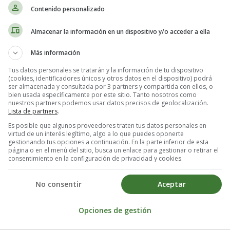
Contenido personalizado
las personas con aniridia?
Almacenar la información en un dispositivo y/o acceder a ella
Más información
ersonas con aniridia pueden experimentar otros síntomas oculares, com
a retina.
Tus datos personales se tratarán y la información de tu dispositivo
(cookies, identificadores únicos y otros datos en el dispositivo) podrá
ser almacenada y consultada por 3 partners y compartida con ellos, o
ridia?
bien usada específicamente por este sitio. Tanto nosotros como
nuestros partners podemos usar datos precisos de geolocalización.
Lista de partners
.
Es posible que algunos proveedores traten tus datos personales en
en oftalmológico completo que incluya una evaluación del iris, la p
virtud de un interés legítimo, algo a lo que puedes oponerte
uebas genéticas para confirmar la presencia de la mutación del gen PAX
gestionando tus opciones a continuación. En la parte inferior de esta
página o en el menú del sitio, busca un enlace para gestionar o retirar el
consentimiento en la configuración de privacidad y cookies.
ridia?
No consentir
Aceptar
, los síntomas pueden tratarse con gafas especiales, lentes de contacto,
Opciones de gestión
a.