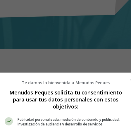
riza por la ausencia total o parcial del iris
, la estructura circular y
Te damos la bienvenida a Menudos Peques
aproximadamente 1 de cada 50,000 personas. En este artículo, responder
Menudos Peques solicita tu consentimiento
para usar tus datos personales con estos
 aniridia?
objetivos:
Publicidad personalizada, medición de contenido y publicidad,
genética en el cromosoma 11, que es responsable de la producción
investigación de audiencia y desarrollo de servicios
iz y el cerebro en los seres humanos. Cuando hay una mutación en el gen