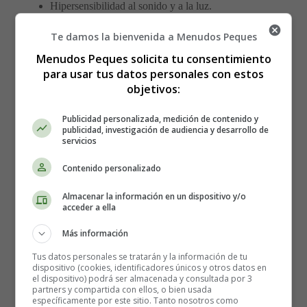
Hipersensibilidad al sonido y a la luz.
Retraso en el desarrollo del habla y del lenguaje.
Te damos la bienvenida a Menudos Peques
Habilidades sociales y cognitivas avanzadas, como
una gran capacidad para recordar rostros y nombres y
Menudos Peques solicita tu consentimiento
una habilidad excepcional para la música.
para usar tus datos personales con estos
objetivos:
Problemas de comportamiento, como ansiedad, fobia
social y dificultad para controlar las emociones.
Publicidad personalizada, medición de contenido y
publicidad, investigación de audiencia y desarrollo de
Es importante destacar que no todas las personas con SW
servicios
presentan los mismos síntomas y que la gravedad de los
Contenido personalizado
síntomas puede variar de una persona a otra.
Almacenar la información en un dispositivo y/o
¿Cómo se diagnostica el
acceder a ella
Más información
Síndrome de Williams?
Tus datos personales se tratarán y la información de tu
dispositivo (cookies, identificadores únicos y otros datos en
el dispositivo) podrá ser almacenada y consultada por 3
El SW se diagnostica generalmente mediante una
partners y compartida con ellos, o bien usada
combinación de análisis genéticos y evaluaciones
específicamente por este sitio. Tanto nosotros como