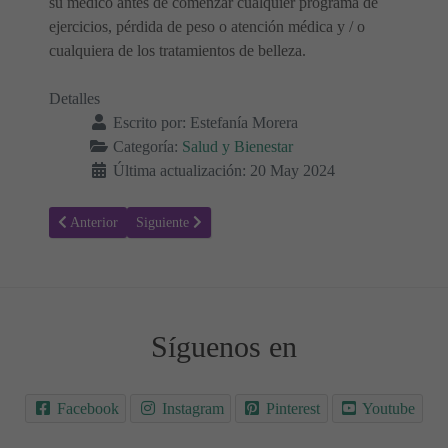
su médico antes de comenzar cualquier programa de
ejercicios, pérdida de peso o atención médica y / o
cualquiera de los tratamientos de belleza.
Detalles
Escrito por:
Estefanía Morera
Categoría:
Salud y Bienestar
Última actualización: 20 May 2024
Artículo anterior: Síndrome de Treacher Collins: Causas, síntomas, d
Artículo siguiente: Síndrome 22q11: Causas, síntomas, 
Anterior
Siguiente
Síguenos en
Facebook
Instagram
Pinterest
Youtube