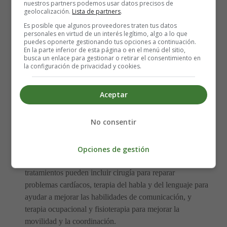
nuestros partners podemos usar datos precisos de
clínicas.
El análisis genético busca una eliminación
geolocalización.
Lista de partners
.
específica en el cromosoma 7 que es característica del
Es posible que algunos proveedores traten tus datos
SW. La evaluación clínica incluye pruebas para detectar
personales en virtud de un interés legítimo, algo a lo que
puedes oponerte gestionando tus opciones a continuación.
problemas cardíacos, como ecocardiogramas, así como
En la parte inferior de esta página o en el menú del sitio,
evaluaciones del desarrollo cognitivo y del lenguaje.
busca un enlace para gestionar o retirar el consentimiento en
la configuración de privacidad y cookies.
¿Cómo se trata el Síndrome
Aceptar
de Williams?
No consentir
Actualmente, no existe cura para el SW. El tratamiento se
centra en abordar los síntomas específicos de cada
Opciones de gestión
persona y en ofrecer apoyo a las familias afectadas. Los
tratamientos pueden incluir cirugía para reparar
problemas cardíacos, terapia del habla y del lenguaje para
ayudar a mejorar las habilidades de comunicación, y
terapia ocupacional y fisioterapia para mejorar la
movilidad y la coordinación.