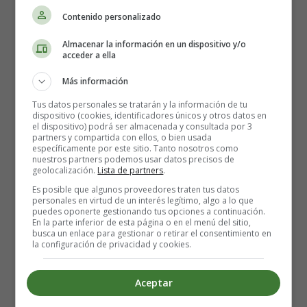
de lo que podían antes del procedimiento.
Contenido personalizado
Si ha tenido un ataque cardíaco, una angioplastia puede
Almacenar la información en un dispositivo y/o
aumentar sus posibilidades de sobrevivir más que los
acceder a ella
medicamentos anticoagulantes. El procedimiento también
Más información
puede reducir sus posibilidades de tener otro ataque
cardíaco en el futuro.
Tus datos personales se tratarán y la información de tu
dispositivo (cookies, identificadores únicos y otros datos en
el dispositivo) podrá ser almacenada y consultada por 3
Cómo se realiza una angioplastia coronaria
partners y compartida con ellos, o bien usada
específicamente por este sitio. Tanto nosotros como
nuestros partners podemos usar datos precisos de
geolocalización.
Lista de partners
.
Una angioplastia coronaria se realiza con anestesia local,
lo que significa que estará despierto mientras se realiza el
Es posible que algunos proveedores traten tus datos
personales en virtud de un interés legítimo, algo a lo que
procedimiento.
puedes oponerte gestionando tus opciones a continuación.
En la parte inferior de esta página o en el menú del sitio,
busca un enlace para gestionar o retirar el consentimiento en
Se insertará un tubo delgado y flexible llamado catéter en
la configuración de privacidad y cookies.
una de sus arterias a través de una incisión en la ingle, la
muñeca o el brazo. Esto se guía a la arteria coronaria
Aceptar
afectada mediante rayos X.