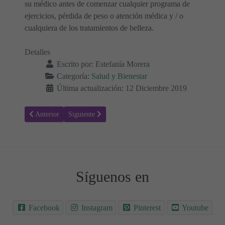
su médico antes de comenzar cualquier programa de
ejercicios, pérdida de peso o atención médica y / o
cualquiera de los tratamientos de belleza.
Detalles
Escrito por:
Estefanía Morera
Categoría:
Salud y Bienestar
Última actualización: 12 Diciembre 2019
Artículo anterior: Lo que necesita saber sobre osteoporosis y menopa
Artículo siguiente: Lo que necesita saber sobre osteopor
Anterior
Siguiente
Síguenos en
Facebook
Instagram
Pinterest
Youtube