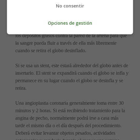
Cuando el catéter está en su lugar, un alambre delgado es
No consentir
guiado a lo largo de la arteria coronaria afectada,
entregando un pequeño globo a la sección afectada de la
Opciones de gestión
arteria. Esto se infla para ensanchar la arteria, aplastando
los depósitos grasos contra la pared de la arteria para que
la sangre pueda fluir a través de ella más libremente
cuando se retira el globo desinflado.
Si se usa un stent, este estará alrededor del globo antes de
insertarlo. El stent se expandirá cuando el globo se infla y
permanece en su lugar cuando el globo se desinfla y se
retira.
Una angioplastia coronaria generalmente toma entre 30
minutos y 2 horas. Si está recibiendo tratamiento para la
angina de pecho, normalmente podrá irse a casa más
tarde el mismo día o el día después del procedimiento.
Deberá evitar levantar objetos pesados, actividades