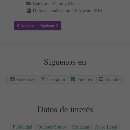
Categoría:
Salud y Bienestar
Última actualización: 10 Agosto 2018
Artículo anterior: Trastorno antisocial de la personalidad
Artículo siguiente: Anemia por deficiencia de hierro
Anterior
Siguiente
Síguenos en
Facebook
Instagram
Pinterest
Youtube
Datos de interés
Publicidad
Quiénes Somos
Contactar
Aviso Legal