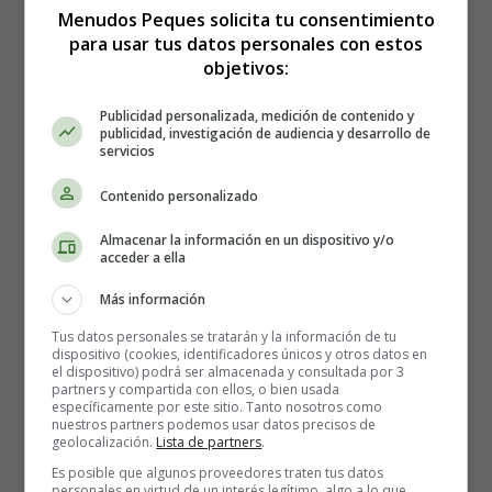
Úlceras en la boca
Menudos Peques solicita tu consentimiento
Debilidad muscular
para usar tus datos personales con estos
Visión borrosa
objetivos:
Problemas psicológicos, que pueden incluir depresión
y confusión
Publicidad personalizada, medición de contenido y
publicidad, investigación de audiencia y desarrollo de
Problemas con la memoria, la comprensión y el juicio
servicios
Algunos de estos problemas también pueden ocurrir si
Contenido personalizado
tiene una deficiencia en vitamina B12 o ácido fólico,
Almacenar la información en un dispositivo y/o
pero no tiene anemia.
acceder a ella
Consulte a su médico de cabecera si cree que puede tener
Más información
una deficiencia de vitamina B12 o folato. Estas
Tus datos personales se tratarán y la información de tu
condiciones a menudo se pueden diagnosticar en función
dispositivo (cookies, identificadores únicos y otros datos en
el dispositivo) podrá ser almacenada y consultada por 3
de sus síntomas y los resultados de un análisis de sangre.
partners y compartida con ellos, o bien usada
específicamente por este sitio. Tanto nosotros como
nuestros partners podemos usar datos precisos de
Es importante que la vitamina B12 o la anemia por
geolocalización.
Lista de partners
.
deficiencia de folato se diagnostiquen y traten lo antes
Es posible que algunos proveedores traten tus datos
posible porque, aunque muchos de los síntomas mejoran
personales en virtud de un interés legítimo, algo a lo que