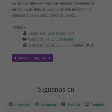
su médico antes de comenzar cualquier programa de
ejercicios, pérdida de peso o atención médica y / o
cualquiera de los tratamientos de belleza.
Detalles
Escrito por:
Estefanía Morera
Categoría:
Salud y Bienestar
Última actualización: 03 Diciembre 2019
Artículo anterior: Lo que necesita saber sobre osteoporosis y ejercici
Artículo siguiente: Osteomielitis - Causas, síntomas y 
Anterior
Siguiente
Síguenos en
Facebook
Instagram
Pinterest
Youtube