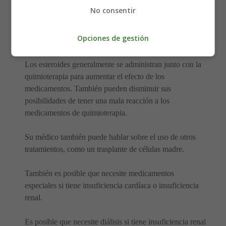
En la mayoría de los casos, el tratamiento implicará
No consentir
recibir quimioterapia. La quimioterapia daña las células
anormales de la médula ósea y las detiene produciendo
Opciones de gestión
las proteínas anormales que forman depósitos amiloides.
Los esteroides generalmente se administran junto con la
quimioterapia para aumentar el efecto de los
medicamentos. También pueden disminuir sus
posibilidades de tener una mala reacción a los
medicamentos de quimioterapia.
Su médico también puede hablar sobre el uso de otros
tratamientos, como un trasplante de células madre.
También es posible que necesite medicamentos
especiales si tiene insuficiencia cardíaca o insuficiencia
renal.
Es posible que necesite diálisis si tiene insuficiencia renal