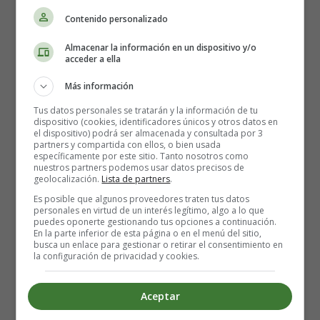
A diferencia de otros tipos de amiloidosis, la amiloidosis
Contenido personalizado
AL no se hereda, por lo que una persona con la afección
Almacenar la información en un dispositivo y/o
no puede transmitirla a sus hijos.
acceder a ella
Tratamiento de la amiloidosis AL
Más información
Tus datos personales se tratarán y la información de tu
Actualmente no existe una cura para la amiloidosis. Los
dispositivo (cookies, identificadores únicos y otros datos en
el dispositivo) podrá ser almacenada y consultada por 3
depósitos de amiloide no se pueden eliminar
partners y compartida con ellos, o bien usada
directamente.
específicamente por este sitio. Tanto nosotros como
nuestros partners podemos usar datos precisos de
geolocalización.
Lista de partners
.
Pero existen tratamientos para detener la producción de
Es posible que algunos proveedores traten tus datos
más proteínas anormales y tratar sus síntomas.
personales en virtud de un interés legítimo, algo a lo que
puedes oponerte gestionando tus opciones a continuación.
En la parte inferior de esta página o en el menú del sitio,
Estos tratamientos pueden darle tiempo a su cuerpo para
busca un enlace para gestionar o retirar el consentimiento en
la configuración de privacidad y cookies.
limpiar gradualmente los depósitos antes de que se
acumulen nuevamente y pueden ayudar a prevenir el
daño a los órganos.
Aceptar