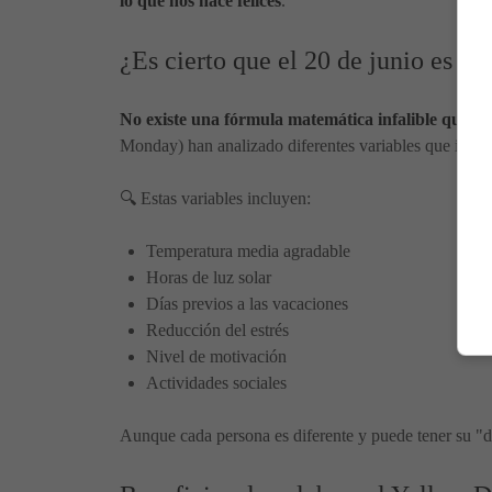
lo que nos hace felices
.
¿Es cierto que el 20 de junio es el
No existe una fórmula matemática infalible que det
Monday) han analizado diferentes variables que influy
🔍 Estas variables incluyen:
Temperatura media agradable
Horas de luz solar
Días previos a las vacaciones
Reducción del estrés
Nivel de motivación
Actividades sociales
Aunque cada persona es diferente y puede tener su "día