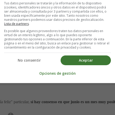
Tus datos personales se tratarán y la información de tu dispositivo
(cookies, identificadores únicos y otros datos en el dispositivo) podrá
ser almacenada y consultada por 3 partners y compartida con ellos, o
 día más feliz del año? 🤔
bien usada específicamente por este sitio. Tanto nosotros como
nuestros partners podemos usar datos precisos de geolocalización.
Lista de partners
.
ermine qué día es el más feliz
. Sin embargo, psicólogos como Cliff A
Es posible que algunos proveedores traten tus datos personales en
en en nuestro estado de ánimo para llegar a esta conclusión.
virtud de un interés legítimo, algo a lo que puedes oponerte
gestionando tus opciones a continuación. En la parte inferior de esta
página o en el menú del sitio, busca un enlace para gestionar o retirar el
consentimiento en la configuración de privacidad y cookies.
No consentir
Aceptar
Opciones de gestión
 feliz" particular,
sí hay consenso en que junio es un mes muy posit