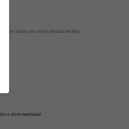
rnall (el mismo que creó la fórmula del Blue
ivo a nivel emocional
.