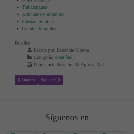
Trabalenguas
Adivinanzas infantiles
Poesías Infantiles
Cuentos Infantiles
Detalles
Escrito por:
Estefanía Morera
Categoría:
Retahílas
Última actualización: 08 Agosto 2021
Artículo anterior: Para saltar a la comba o soga - Retahílas
Artículo siguiente: Juegos para manos y dedos - Retahí
Anterior
Siguiente
Síguenos en