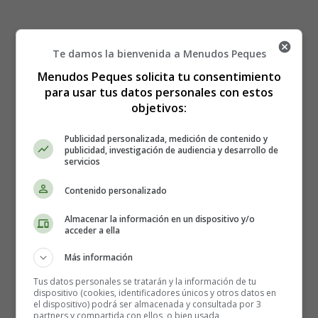
A la silla la reina -
Te damos la bienvenida a Menudos Peques
Menudos Peques solicita tu consentimiento
Retahílas infantiles
para usar tus datos personales con estos
objetivos:
Publicidad personalizada, medición de contenido y
publicidad, investigación de audiencia y desarrollo de
servicios
Contenido personalizado
Almacenar la información en un dispositivo y/o
acceder a ella
Más información
Tus datos personales se tratarán y la información de tu
dispositivo (cookies, identificadores únicos y otros datos en
el dispositivo) podrá ser almacenada y consultada por 3
partners y compartida con ellos, o bien usada