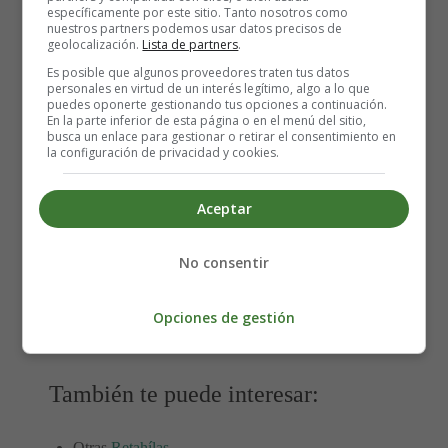
Recursos infantiles -
específicamente por este sitio. Tanto nosotros como
nuestros partners podemos usar datos precisos de
geolocalización.
Retahílas
Lista de partners
.
Es posible que algunos proveedores traten tus datos
personales en virtud de un interés legítimo, algo a lo que
puedes oponerte gestionando tus opciones a continuación.
A la silla la reina
En la parte inferior de esta página o en el menú del sitio,
busca un enlace para gestionar o retirar el consentimiento en
la configuración de privacidad y cookies.
A la silla la reina
que nunca se peina,
Aceptar
un día se peinó
y la silla se rompió.
No consentir
Al paso, al paso, al paso.
Al trote, al trote, al trote.
Opciones de gestión
Al galope, al galope, al galope.
También te puede interesar:
Otras
Retahílas