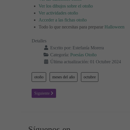
Ver los dibujos sobre el otoño
Ver actividades otoño
Acceder a las fichas otoño
Todo lo que necesitas para preparar
Halloween
Detalles
Escrito por:
Estefanía Morera
Categoría:
Poesías Otoño
Última actualización: 01 Octubre 2024
otoño
meses del año
octubre
Artículo siguiente: El otoño nos enseña 🍁 Poesías infanti
Siguiente
Síguenos en