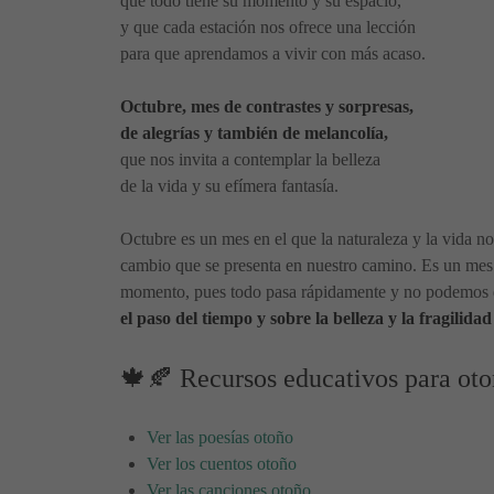
que todo tiene su momento y su espacio,
y que cada estación nos ofrece una lección
para que aprendamos a vivir con más acaso.
Octubre, mes de contrastes y sorpresas,
de alegrías y también de melancolía,
que nos invita a contemplar la belleza
de la vida y su efímera fantasía.
Octubre es un mes en el que la naturaleza y la vida n
cambio que se presenta en nuestro camino. Es un mes e
momento, pues todo pasa rápidamente y no podemos de
el paso del tiempo y sobre la belleza y la fragilidad
🍁🍂 Recursos educativos para ot
Ver las poesías otoño
Ver los cuentos otoño
Ver las canciones otoño