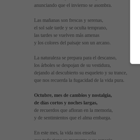
anunciando que el invierno se asombra.
Las mañanas son frescas y serenas,
el sol sale tarde y se oculta temprano,
las tardes se vuelven más amenas
y los colores del paisaje son un arcano.
La naturaleza se prepara para el descanso,
los árboles se despojan de su vestidura,
dejando al descubierto su esqueleto y su trance,
que nos recuerda la fugacidad de la vida pura.
Octubre, mes de cambios y nostalgia,
de días cortos y noches largas,
de recuerdos que afloran en la memoria,
y de sentimientos que el alma embarga.
En este mes, la vida nos enseña