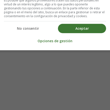
Es posible que algunos proveedores traten tus datos personales en
virtud de un interés legítimo, algo a lo que puedes oponerte
gestionando tus opciones a continuación. En la parte inferior de esta
página o en el menú del sitio, busca un enlace para gestionar o retirar el
consentimiento en la configuración de privacidad y cookies.
No consentir
Aceptar
Opciones de gestión