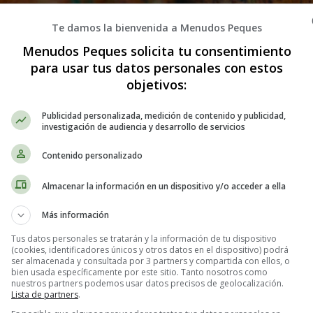
Te damos la bienvenida a Menudos Peques
Menudos Peques solicita tu consentimiento
para usar tus datos personales con estos
objetivos:
Publicidad personalizada, medición de contenido y publicidad,
investigación de audiencia y desarrollo de servicios
 el que el
otoño
comienza a mostrar su verdadero rostro. Las hojas de lo
Contenido personalizado
omento de transición en el que la naturaleza se prepara para el descans
l que los recuerdos afloran en la memoria y los sentimientos se entreme
Almacenar la información en un dispositivo y/o acceder a ella
os de este mes y la manera en que nos invita a contemplar la belleza efím
Más información
nostalgia
Tus datos personales se tratarán y la información de tu dispositivo
(cookies, identificadores únicos y otros datos en el dispositivo) podrá
ser almacenada y consultada por 3 partners y compartida con ellos, o
bien usada específicamente por este sitio. Tanto nosotros como
nuestros partners podemos usar datos precisos de geolocalización.
Lista de partners
.