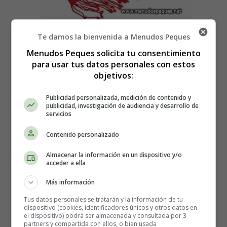
Te damos la bienvenida a Menudos Peques
Recursos Educativos: Poesías
Menudos Peques solicita tu consentimiento
para usar tus datos personales con estos
Invierno
objetivos:
Publicidad personalizada, medición de contenido y
Amigos, os invito
publicidad, investigación de audiencia y desarrollo de
vamos a sacar
servicios
todas las
bufandas
Contenido personalizado
que en el armario están.
Almacenar la información en un dispositivo y/o
Así, dentro dentro de una caja
acceder a ella
todas enrolladitas,
Más información
parecen caracoles
con cabezas y casitas.
Tus datos personales se tratarán y la información de tu
dispositivo (cookies, identificadores únicos y otros datos en
el dispositivo) podrá ser almacenada y consultada por 3
De seda o de lana,
partners y compartida con ellos, o bien usada