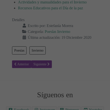
Actividades y manualidades para el Invierno
Recursos Educativos para el Día de la paz
Detalles
Escrito por:
Estefanía Morera
Categoría:
Poesías Invierno
Última actualización: 19 Diciembre 2020
Poesías
Invierno
Artículo anterior: Versos para el Invierno - Poesías infantiles
Artículo siguiente: ¡Qué Frío! - Poesías infantiles invi
Anterior
Siguiente
Síguenos en
Facebook
Instagram
Pinterest
Youtube