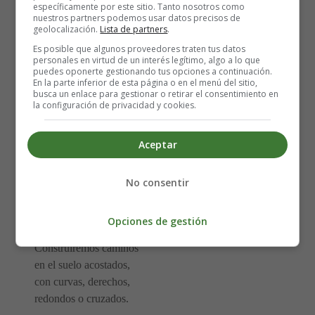
específicamente por este sitio. Tanto nosotros como
lisas o con rayas,
nuestros partners podemos usar datos precisos de
todas suavecitas,
geolocalización.
Lista de partners
.
de lana perfumada.
Es posible que algunos proveedores traten tus datos
personales en virtud de un interés legítimo, algo a lo que
puedes oponerte gestionando tus opciones a continuación.
Tiramos del rollito
En la parte inferior de esta página o en el menú del sitio,
busca un enlace para gestionar o retirar el consentimiento en
para poder jugar
la configuración de privacidad y cookies.
y por el salón
las haremos volar.
Aceptar
Primero, serán plumeros,
y luego, vestidos
No consentir
también, la cola de un gato
que correrá divertido.
Opciones de gestión
Construiremos caminos
en el suelo acostados,
con curvas, derechos,
redondos o cruzados.