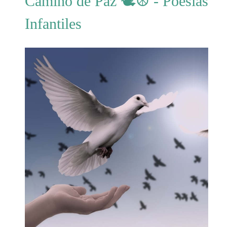
Camino de Paz 🕊☮ - Poesías
Infantiles