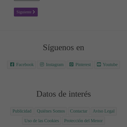
Artículo siguiente: Padre Eterno ❤ Poesías cortas para el Día del Pa
Siguiente
Síguenos en
Facebook
Instagram
Pinterest
Youtube
Datos de interés
Publicidad
Quiénes Somos
Contactar
Aviso Legal
Uso de las Cookies
Protección del Menor