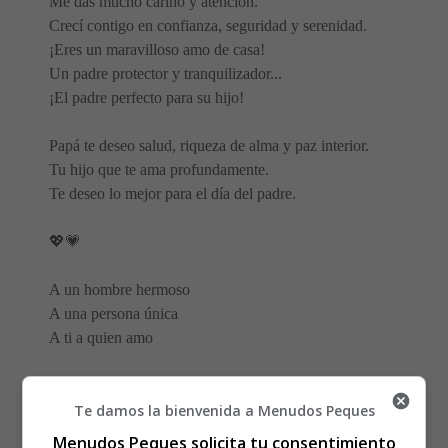
Me das mucho cariño y atención.
Crecí contigo en confianza, seguridad y serenidad.
¡Eres un maravilloso amo de casa!
Un padre protector y tranquilizador...
¡El padre perfecto para su hijo!
Papá te deseo salud, riqueza de alma y paz interior.
Tu hijo que te ama profundamente.
Te deseo lo mejor para el día del padre.
💖💗
A un hombre hermoso
A una persona única
A ti a quien amo
En la vida de un niño, el padre es un hito, el mayor de
todos los hitos.
Te damos la bienvenida a Menudos Peques
El amor y la protección de un padre son faros luminosos
Menudos Peques solicita tu consentimiento