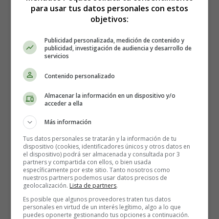
que guían sus pasos hacia la confianza en sí mismo.
para usar tus datos personales con estos
objetivos:
Querido papá, has sido todo esto y más para mí...
Con motivo del Día del Padre, quiero decirte una vez
Publicidad personalizada, medición de contenido y
publicidad, investigación de audiencia y desarrollo de
más lo mucho que te quiero y lo grande que es mi
servicios
gratitud.
Contenido personalizado
Gracias por todo lo que me has dado en la vida.
Almacenar la información en un dispositivo y/o
¡Gracias por ser el hombre perfecto que eres!
acceder a ella
¡Gracias por amarme como me amas!
¡Gracias por ser un sol en mi vida!
Más información
Tus datos personales se tratarán y la información de tu
Te quiero papá,
dispositivo (cookies, identificadores únicos y otros datos en
el dispositivo) podrá ser almacenada y consultada por 3
¡Besos grandes llenos de amor!
partners y compartida con ellos, o bien usada
Orgullosa de ser tu amada hija
específicamente por este sitio. Tanto nosotros como
nuestros partners podemos usar datos precisos de
geolocalización.
Lista de partners
.
💖💗
Es posible que algunos proveedores traten tus datos
personales en virtud de un interés legítimo, algo a lo que
puedes oponerte gestionando tus opciones a continuación.
PARA UN HOMBRE EXCEPCIONAL