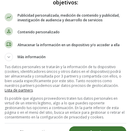
objetivos:
¡Hola!
¡Upa! ¡Vivo!, ¡Carambola!
Publicidad personalizada, medición de contenido y publicidad,
investigación de audiencia y desarrollo de servicios
Así del pescante,
Contenido personalizado
feroz, jadeante,
se explica el cochero
Almacenar la información en un dispositivo y/o acceder a ella
de un coche viajero
que alzando humareda
Más información
y atroz polvareda
Tus datos personales se tratarán y la información de tu dispositivo
veloz bamboleante,
(cookies, identificadores únicos y otros datos en el dispositivo) podrá
más brinca que rueda.
ser almacenada y consultada por 3 partners y compartida con ellos, o
bien usada específicamente por este sitio. Tanto nosotros como
nuestros partners podemos usar datos precisos de geolocalización.
Y el látigo zumba;
Lista de partners
.
y todo retumba
Es posible que algunos proveedores traten tus datos personales en
virtud de un interés legítimo, algo a lo que puedes oponerte
con tal alboroto,
gestionando tus opciones a continuación. En la parte inferior de esta
cual de un terremoto
página o en el menú del sitio, busca un enlace para gestionar o retirar el
consentimiento en la configuración de privacidad y cookies.
que al orbe derrumba,
y toda la gente