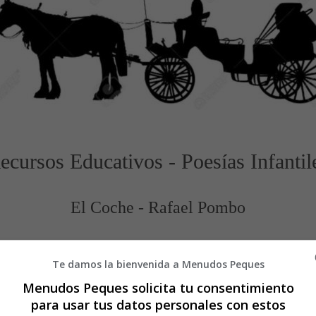
ecursos Educativos - Poesías Infantil
El Coche - Rafael Pombo
¡Triqui!
¡Traque!
Te damos la bienvenida a Menudos Peques
¡Juipi!
Menudos Peques solicita tu consentimiento
¡Juape!
para usar tus datos personales con estos
¡Arre!