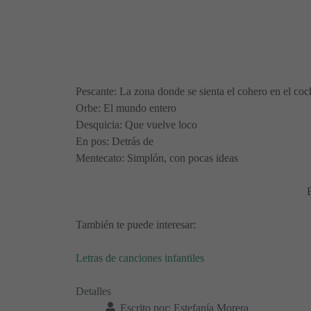
Pescante: La zona donde se sienta el cohero en el coc
Orbe: El mundo entero
Desquicia: Que vuelve loco
En pos: Detrás de
Mentecato: Simplón, con pocas ideas
E
También te puede interesar:
Letras de canciones infantiles
Detalles
Escrito por:
Estefanía Morera