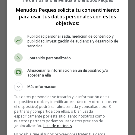
Te damos la bienvenida a Menudos Peques
Menudos Peques solicita tu consentimiento
para usar tus datos personales con estos
objetivos:
Normas de convivencia
Publicidad personalizada, medición de contenido y
publicidad, investigación de audiencia y desarrollo de
12
servicios
Contenido personalizado
Almacenar la información en un dispositivo y/o
acceder a ella
Más información
Tus datos personales se tratarán y la información de tu
dispositivo (cookies, identificadores únicos y otros datos en
el dispositivo) podrá ser almacenada y consultada por 3
partners y compartida con ellos, o bien usada
específicamente por este sitio. Tanto nosotros como
nuestros partners podemos usar datos precisos de
geolocalización.
Lista de partners
.
Es posible que algunos proveedores traten tus datos