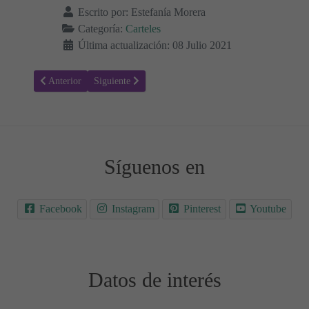
Escrito por:
Estefanía Morera
Categoría:
Carteles
Última actualización: 08 Julio 2021
Artículo anterior: Horarios 01
Artículo siguiente: Normas de convivencia 11
Anterior
Siguiente
Síguenos en
Facebook
Instagram
Pinterest
Youtube
Datos de interés