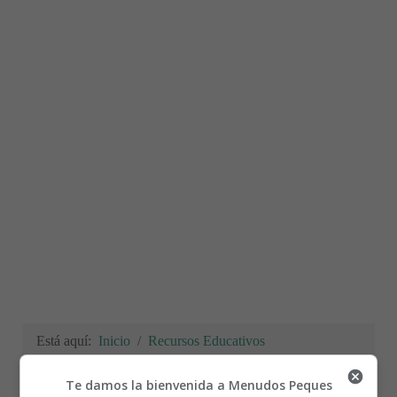
Está aquí:
Inicio
Recursos Educativos
Materiales para el aula
Carteles
Normas de convivencia 06
Te damos la bienvenida a Menudos Peques