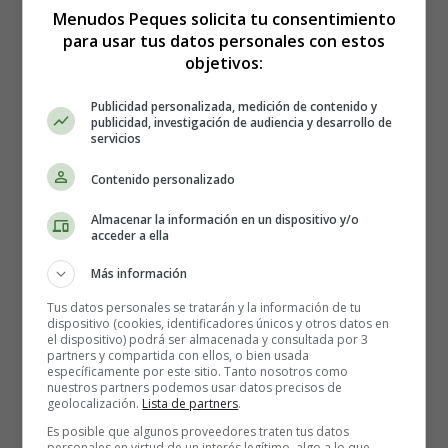
Menudos Peques solicita tu consentimiento
para usar tus datos personales con estos
objetivos:
Normas de convivencia
Publicidad personalizada, medición de contenido y
publicidad, investigación de audiencia y desarrollo de
06
servicios
Contenido personalizado
Almacenar la información en un dispositivo y/o
acceder a ella
Más información
Tus datos personales se tratarán y la información de tu
dispositivo (cookies, identificadores únicos y otros datos en
el dispositivo) podrá ser almacenada y consultada por 3
partners y compartida con ellos, o bien usada
específicamente por este sitio. Tanto nosotros como
nuestros partners podemos usar datos precisos de
geolocalización.
Lista de partners
.
Es posible que algunos proveedores traten tus datos
personales en virtud de un interés legítimo, algo a lo que