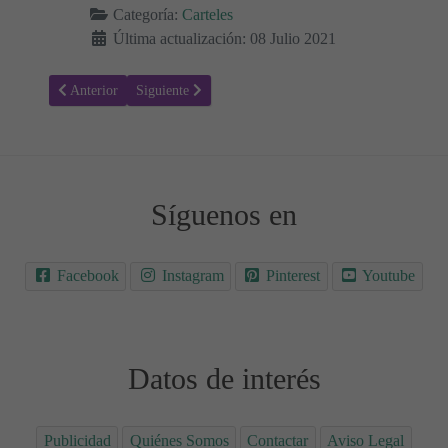
Categoría:
Carteles
Última actualización: 08 Julio 2021
Artículo anterior: Normas de convivencia 07
Artículo siguiente: Normas de convivencia 05
Anterior
Siguiente
Síguenos en
Facebook
Instagram
Pinterest
Youtube
Datos de interés
Publicidad
Quiénes Somos
Contactar
Aviso Legal