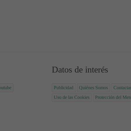
s del Año
ar Otoño 16 - Estaciones del Año
Datos de interés
outube
Publicidad
Quiénes Somos
Contacta
Uso de las Cookies
Protección del Men