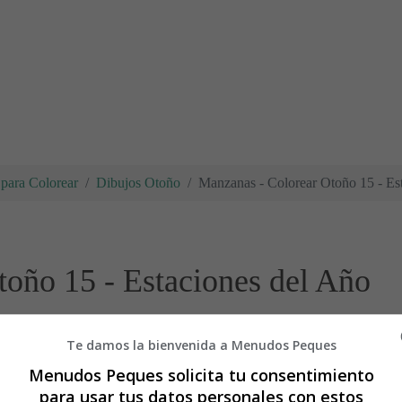
para Colorear
Dibujos Otoño
Manzanas - Colorear Otoño 15 - Es
oño 15 - Estaciones del Año
Te damos la bienvenida a Menudos Peques
Menudos Peques solicita tu consentimiento
para usar tus datos personales con estos