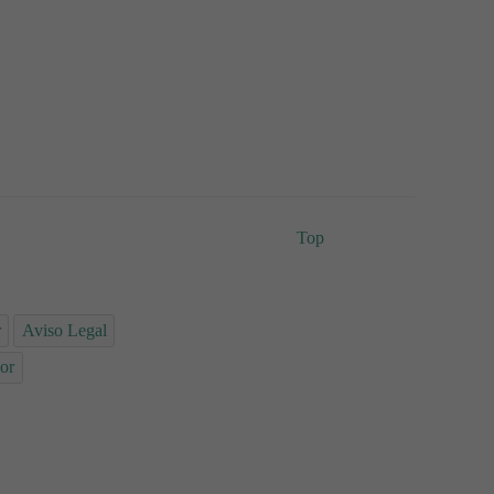
Top
r
Aviso Legal
or