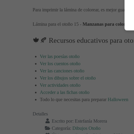
Para imprimir la lámina de colorear, es mejor guardarl
Lámina para el otoño 15 -
Manzanas para colorear.
🍁🍂 Recursos educativos para ot
Ver las poesías otoño
Ver los cuentos otoño
Ver las canciones otoño
Ver los dibujos sobre el otoño
Ver actividades otoño
Acceder a las fichas otoño
Todo lo que necesitas para preparar
Halloween
Detalles
Escrito por:
Estefanía Morera
Categoría:
Dibujos Otoño