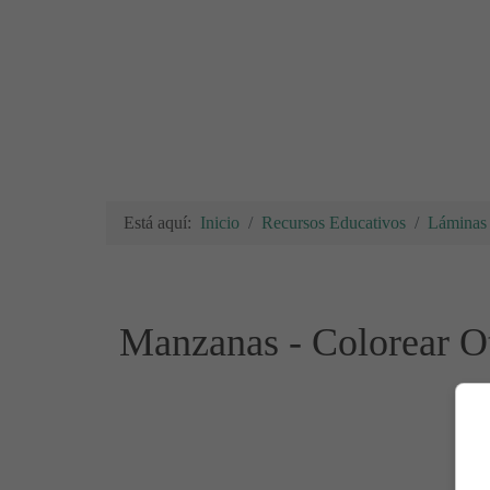
Está aquí:
Inicio
Recursos Educativos
Láminas 
Manzanas - Colorear Ot