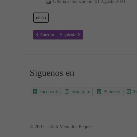
Última actualización: 01 Agosto 2021
otoño
Artículo anterior: Lluvia - Colorear Otoño 14 - Estacione
Artículo siguiente: Vendimia, uvas - Colore
Anterior
Siguiente
Síguenos en
Facebook
Instagram
Pinterest
Y
© 2007 - 2026 Menudos Peques