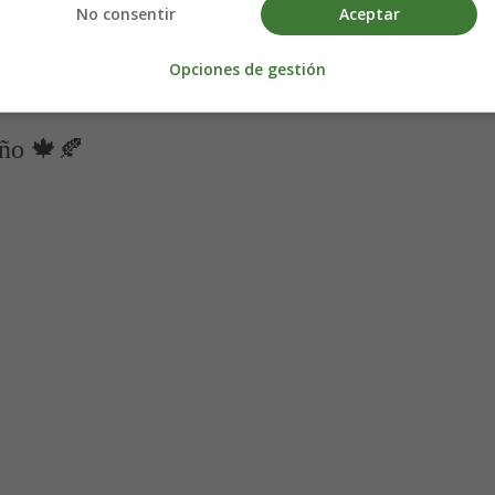
No consentir
Aceptar
a primero en el ordenador.
Opciones de gestión
oño 🍁🍂