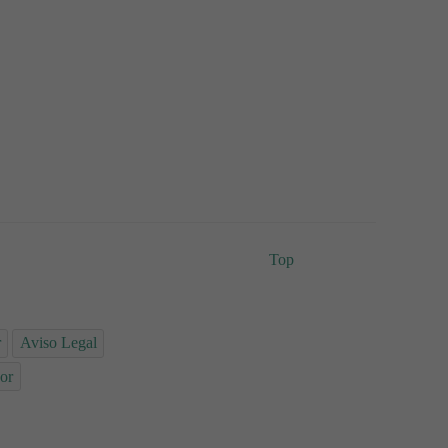
Top
r
Aviso Legal
or