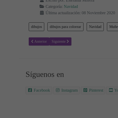
Escrito por:
Estefanía Morera
Categoría:
Navidad
Última actualización: 08 Noviembre 2020
dibujos
dibujos para colorear
Navidad
Muñec
Artículo anterior: Colorear Navidad 92 - Muñecos de niev
Artículo siguiente: Colorear Navidad 90 - M
Anterior
Siguiente
Síguenos en
Facebook
Instagram
Pinterest
Y