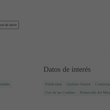
os de nieve
e
uñecos de nieve
Datos de interés
outube
Publicidad
Quiénes Somos
Contacta
Uso de las Cookies
Protección del Men