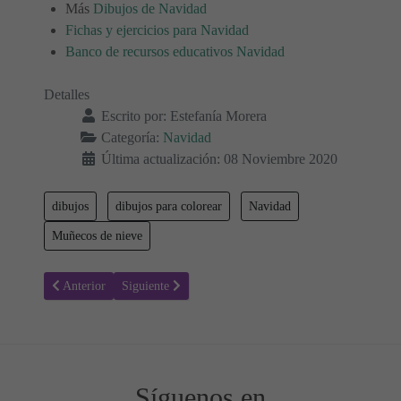
Más
Dibujos de Navidad
Fichas y ejercicios para Navidad
Banco de recursos educativos Navidad
Detalles
Escrito por:
Estefanía Morera
Categoría:
Navidad
Última actualización: 08 Noviembre 2020
dibujos
dibujos para colorear
Navidad
Muñecos de nieve
Artículo anterior: Colorear Navidad 91 - Muñecos de nieve
Artículo siguiente: Colorear Navidad 89 - Muñecos de 
Anterior
Siguiente
Síguenos en