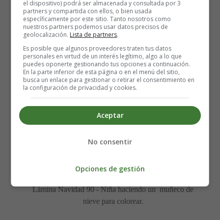
el dispositivo) podrá ser almacenada y consultada por 3
partners y compartida con ellos, o bien usada
específicamente por este sitio. Tanto nosotros como
nuestros partners podemos usar datos precisos de
geolocalización.
Lista de partners
.
Es posible que algunos proveedores traten tus datos
personales en virtud de un interés legítimo, algo a lo que
puedes oponerte gestionando tus opciones a continuación.
En la parte inferior de esta página o en el menú del sitio,
busca un enlace para gestionar o retirar el consentimiento en
la configuración de privacidad y cookies.
Lámina para imprimir y colorear de Navidad -
Aceptar
Muñecos de nieve.
No consentir
Para imprimir la lámina de colorear, es mejor guardarla
primero en el ordenador.
Opciones de gestión
Lámina Navidad 90 - Niña haciendo un muñeco de
nieve para colorear.