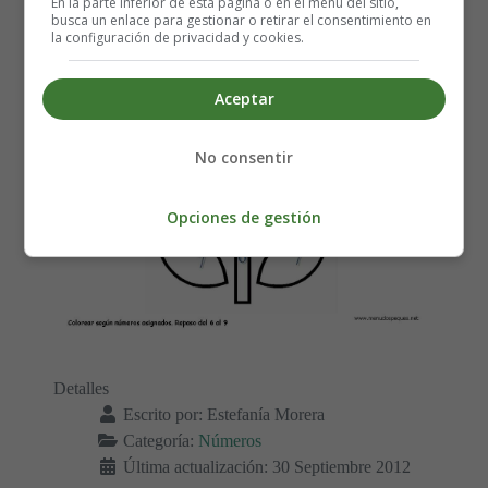
En la parte inferior de esta página o en el menú del sitio,
asignados. Repaso del 6 al 9.
busca un enlace para gestionar o retirar el consentimiento en
la configuración de privacidad y cookies.
Aceptar
No consentir
Opciones de gestión
Detalles
Escrito por:
Estefanía Morera
Categoría:
Números
Última actualización: 30 Septiembre 2012