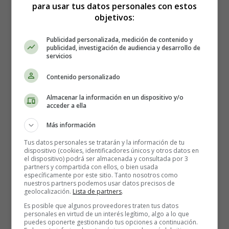
para usar tus datos personales con estos
Números
Repaso del 6 al 9
objetivos:
Publicidad personalizada, medición de contenido y
publicidad, investigación de audiencia y desarrollo de
servicios
Repaso del 6 al 9
Contenido personalizado
Almacenar la información en un dispositivo y/o
Ficha didáctica para imprimir
acceder a ella
sobre los números.
Más información
Tus datos personales se tratarán y la información de tu
dispositivo (cookies, identificadores únicos y otros datos en
Para imprimir la ficha, es mejor guardarla primero en el
el dispositivo) podrá ser almacenada y consultada por 3
partners y compartida con ellos, o bien usada
ordenador.
específicamente por este sitio. Tanto nosotros como
nuestros partners podemos usar datos precisos de
geolocalización.
Lista de partners
.
Ficha educativa 180 - Aprender los
Es posible que algunos proveedores traten tus datos
números: Colorear según números
personales en virtud de un interés legítimo, algo a lo que
puedes oponerte gestionando tus opciones a continuación.