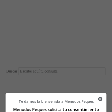
Buscar
Está aquí:
Inicio
Recursos Educativos
Te damos la bienvenida a Menudos Peques
Fichas Didácticas Infantil y Ejercicios Primaria,
Menudos Peques solicita tu consentimiento
Secundaria