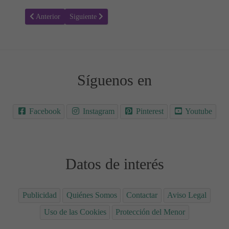
Artículo anterior: Repaso del 1 al 5 y vocales
Artículo siguiente: Repaso del 3 al 6
Anterior
Siguiente
Síguenos en
Facebook
Instagram
Pinterest
Youtube
Datos de interés
Publicidad
Quiénes Somos
Contactar
Aviso Legal
Uso de las Cookies
Protección del Menor