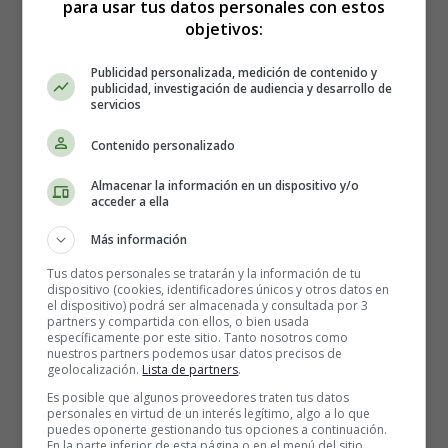
para usar tus datos personales con estos
Números
Repaso del 3 al 6
objetivos:
Publicidad personalizada, medición de contenido y
publicidad, investigación de audiencia y desarrollo de
servicios
Repaso del 3 al 6
Contenido personalizado
Ficha didáctica para imprimir
Almacenar la información en un dispositivo y/o
acceder a ella
sobre los números.
Más información
Tus datos personales se tratarán y la información de tu
dispositivo (cookies, identificadores únicos y otros datos en
Para imprimir la ficha, es mejor guardarla primero en el
el dispositivo) podrá ser almacenada y consultada por 3
ordenador.
partners y compartida con ellos, o bien usada
específicamente por este sitio. Tanto nosotros como
nuestros partners podemos usar datos precisos de
Ficha educativa 179 - Aprender los
geolocalización.
Lista de partners
.
Es posible que algunos proveedores traten tus datos
números: Colorear según números
personales en virtud de un interés legítimo, algo a lo que
puedes oponerte gestionando tus opciones a continuación.
asignados. Repaso del 3 al 6.
En la parte inferior de esta página o en el menú del sitio,