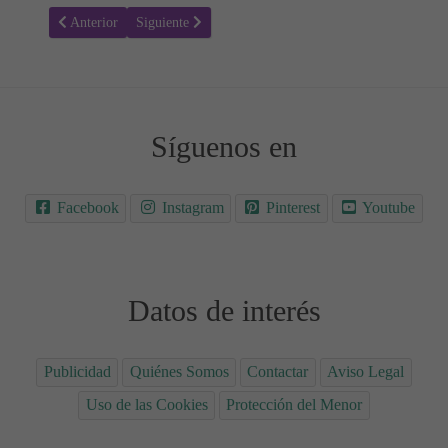
Artículo anterior: Repaso del 6 al 9
Artículo siguiente: Orden numérico
Anterior
Siguiente
Síguenos en
Facebook
Instagram
Pinterest
Youtube
Datos de interés
Publicidad
Quiénes Somos
Contactar
Aviso Legal
Uso de las Cookies
Protección del Menor