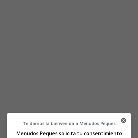
Está aquí:
Inicio
Recursos Educativos
Te damos la bienvenida a Menudos Peques
Fichas Didácticas Infantil y Ejercicios Primaria,
Menudos Peques solicita tu consentimiento
Secundaria