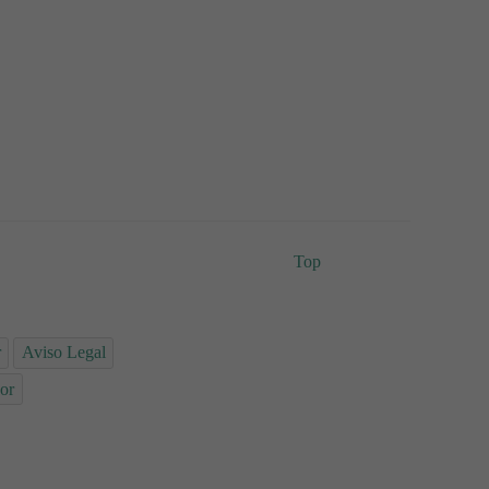
Top
r
Aviso Legal
or