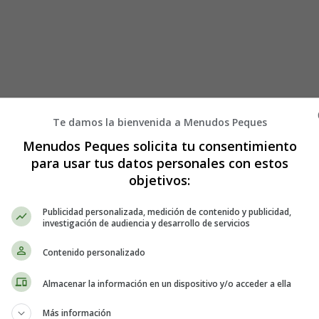
Te damos la bienvenida a Menudos Peques
Menudos Peques solicita tu consentimiento
dácticas Infantil y Ejercicios Primaria, Secundaria
Grafomotricidad
para usar tus datos personales con estos
objetivos:
Publicidad personalizada, medición de contenido y publicidad,
investigación de audiencia y desarrollo de servicios
Contenido personalizado
vos - Grafomotricidad - Aprender las 
Almacenar la información en un dispositivo y/o acceder a ella
Más información
Seguir los trazos letra u