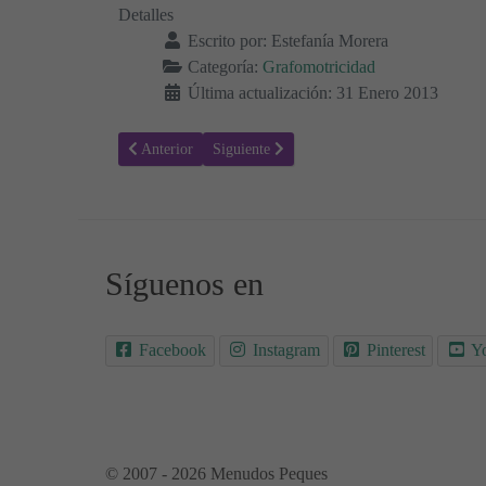
Detalles
Escrito por:
Estefanía Morera
Categoría:
Grafomotricidad
Última actualización: 31 Enero 2013
Artículo anterior: Grafomotricidad, Repasa las montañas
Artículo siguiente: Trazos letra O
Anterior
Siguiente
Síguenos en
Facebook
Instagram
Pinterest
Y
© 2007 - 2026 Menudos Peques