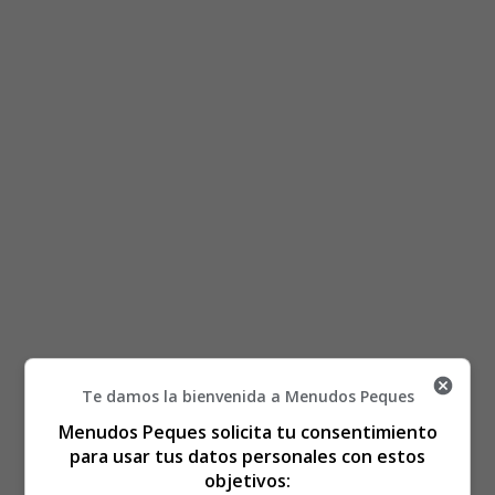
Te damos la bienvenida a Menudos Peques
Está aquí:
Inicio
Recursos Educativos
Menudos Peques solicita tu consentimiento
Fichas Didácticas Infantil y Ejercicios Primaria,
para usar tus datos personales con estos
objetivos:
Secundaria