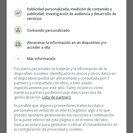
Grafomotricidad
Trazos letra O
Publicidad personalizada, medición de contenido y
publicidad, investigación de audiencia y desarrollo de
servicios
Contenido personalizado
Trazos letra O
Almacenar la información en un dispositivo y/o
acceder a ella
Recursos Educativos -
Más información
Grafomotricidad - Aprender
Tus datos personales se tratarán y la información de tu
dispositivo (cookies, identificadores únicos y otros datos en
el dispositivo) podrá ser almacenada y consultada por 3
las vocales - Letra O
partners y compartida con ellos, o bien usada
específicamente por este sitio. Tanto nosotros como
nuestros partners podemos usar datos precisos de
geolocalización.
Lista de partners
.
Seguir los trazos letra o
Es posible que algunos proveedores traten tus datos
personales en virtud de un interés legítimo, algo a lo que
puedes oponerte gestionando tus opciones a continuación.
Para Imprimir guarda primero la imagen en el PC.
En la parte inferior de esta página o en el menú del sitio,
busca un enlace para gestionar o retirar el consentimiento en
la configuración de privacidad y cookies.