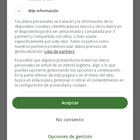
Más información
Siguiente ficha:
Todos somos iguales sin distinciones
Tus datos personales se tratarán y la información de tu
dispositivo (cookies, identificadores únicos y otros datos en
Para imprimir las láminas y fichas guarda primero en el
el dispositivo) podrá ser almacenada y consultada por 3
ordenador
partners y compartida con ellos, o bien usada
específicamente por este sitio. Tanto nosotros como
nuestros partners podemos usar datos precisos de
geolocalización.
Lista de partners
.
🔆 Otros recursos educativos para el
Es posible que algunos proveedores traten tus datos
día del niño:
personales en virtud de un interés legítimo, algo a lo que
puedes oponerte gestionando tus opciones a continuación.
En la parte inferior de esta página o en el menú del sitio,
busca un enlace para gestionar o retirar el consentimiento en
la configuración de privacidad y cookies.
Aceptar
No consentir
Opciones de gestión