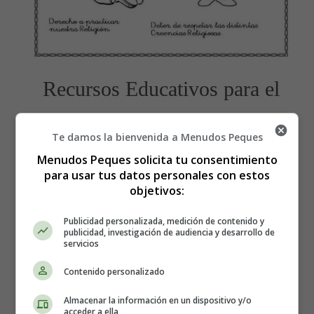
Recursos Educativos para el
día del niño - Fichas y
Te damos la bienvenida a Menudos Peques
Laminas para colorear
Menudos Peques solicita tu consentimiento
para usar tus datos personales con estos
objetivos:
20 de Noviembre día mundial del
niño
Publicidad personalizada, medición de contenido y
publicidad, investigación de audiencia y desarrollo de
servicios
Más
Dibujos y fichas para colorear para el día del
Contenido personalizado
niño
Almacenar la información en un dispositivo y/o
Derecho a las distintas creencias religiosas
acceder a ella