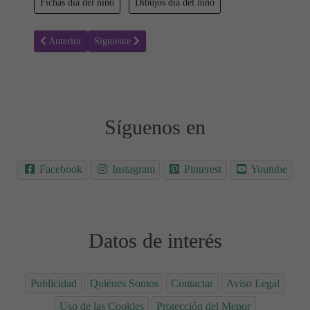
Fichas dia del niño
Dibujos dia del niño
Artículo anterior: Derecho a no ser explotados - Fichas día del niño
Artículo siguiente: Todos somos iguales sin distinciones
Anterior
Siguiente
Síguenos en
Facebook
Instagram
Pinterest
Youtube
Datos de interés
Publicidad
Quiénes Somos
Contactar
Aviso Legal
Uso de las Cookies
Protección del Menor