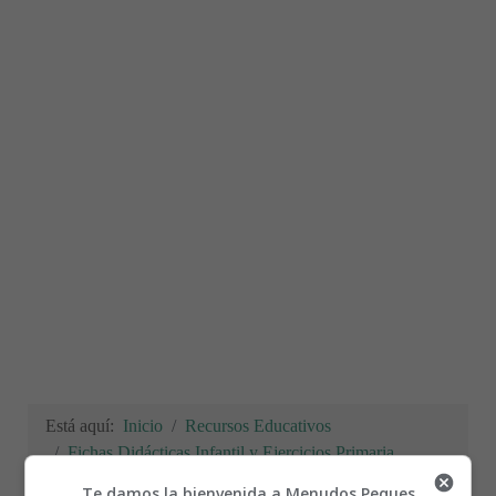
Está aquí:
Inicio
Recursos Educativos
Fichas Didácticas Infantil y Ejercicios Primaria,
Secundaria
Te damos la bienvenida a Menudos Peques