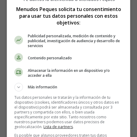
Comprensión lectora y escritura
La abeja y la miel
Menudos Peques solicita tu consentimiento
para usar tus datos personales con estos
objetivos:
La abeja y la miel
Publicidad personalizada, medición de contenido y
publicidad, investigación de audiencia y desarrollo de
servicios
Educación infantil -
Contenido personalizado
Compresión lectora y
Almacenar la información en un dispositivo y/o
acceder a ella
escritura
Más información
Tus datos personales se tratarán y la información de tu
dispositivo (cookies, identificadores únicos y otros datos en
Recursos educativos
-
Fichas didácticas
el dispositivo) podrá ser almacenada y consultada por 3
partners y compartida con ellos, o bien usada
específicamente por este sitio. Tanto nosotros como
nuestros partners podemos usar datos precisos de
Elige la palabra que falta y escríbela en el espacio.
geolocalización.
Lista de partners
.
Dibuja a la abeja junto a su amigo.
Es posible que algunos proveedores traten tus datos