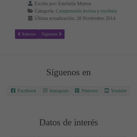
Escrito por:
Estefanía Morera
Categoría:
Comprensión lectora y escritura
Última actualización: 28 Noviembre 2014
Artículo anterior: Unir cada palabra con el dibujo correspondiente
Artículo siguiente: Una herradura en el camino
Anterior
Siguiente
Síguenos en
Facebook
Instagram
Pinterest
Youtube
Datos de interés